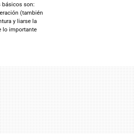
s básicos son:
neración (también
ura y liarse la
e lo importante