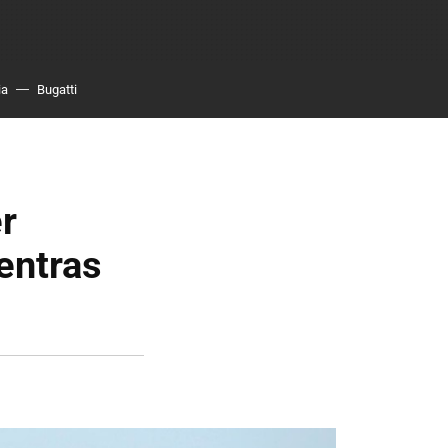
ia
Bugatti
r
entras