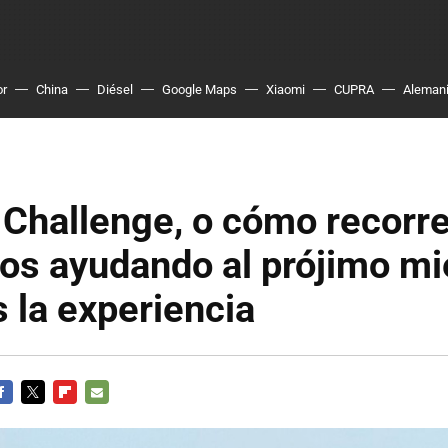
or
China
Diésel
Google Maps
Xiaomi
CUPRA
Aleman
Challenge, o cómo recorre
os ayudando al prójimo mi
s la experiencia
ACEBOOK
TWITTER
FLIPBOARD
E-
MAIL