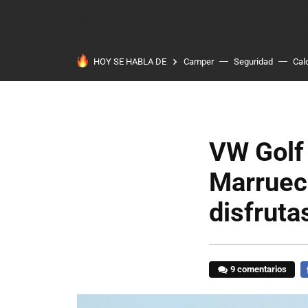
HOY SE HABLA DE
Camper
Seguridad
Cal
VW Golf 
Marruec
disfruta
9 comentarios
F