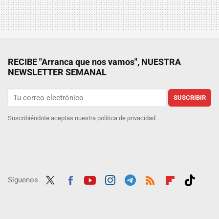
RECIBE "Arranca que nos vamos", NUESTRA
NEWSLETTER SEMANAL
SUSCRIBIR
Suscribiéndote aceptas nuestra
política de privacidad
Síguenos
Twit
Fac
Yout
Inst
Tele
RSS
Flip
Tikt
ter
ebo
ube
agra
gra
boar
ok