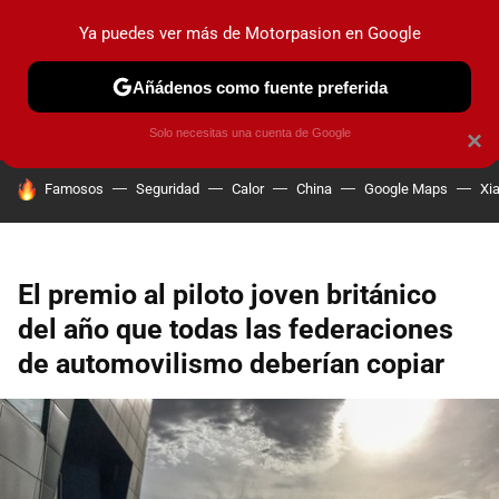
Ya puedes ver más de Motorpasion en Google
PRUEBAS
COCHES ELÉCTRICOS
OBSERVATORIO
F1
Añádenos como fuente preferida
Solo necesitas una cuenta de Google
×
HOY SE HABLA DE
Famosos
Seguridad
Calor
China
Google Maps
Xi
El premio al piloto joven británico
del año que todas las federaciones
de automovilismo deberían copiar