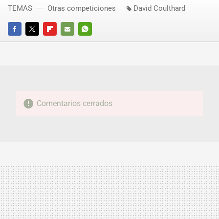
TEMAS
Otras competiciones
David Coulthard
FACEBOOK
TWITTER
FLIPBOARD
E-
WHATSAPP
MAIL
Comentarios cerrados