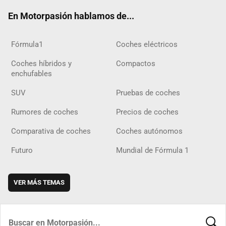
ok
m
m
d
En Motorpasión hablamos de...
Fórmula1
Coches eléctricos
Coches híbridos y
Compactos
enchufables
SUV
Pruebas de coches
Rumores de coches
Precios de coches
Comparativa de coches
Coches autónomos
Futuro
Mundial de Fórmula 1
VER MÁS TEMAS