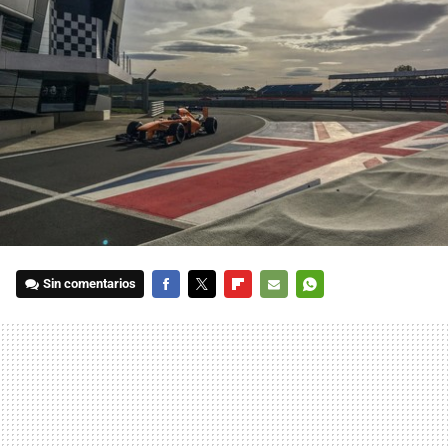
Sin comentarios
FACEBOOK
TWITTER
FLIPBOARD
E-
WHATSAPP
MAIL