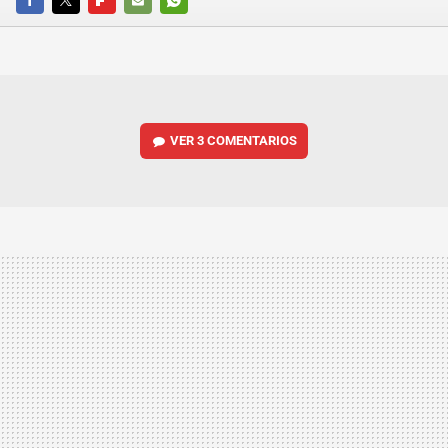
FACEBOOK
TWITTER
FLIPBOARD
E-
WHATSAPP
MAIL
VER
3 COMENTARIOS