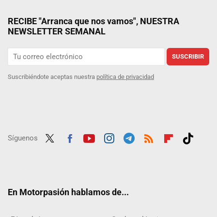
RECIBE "Arranca que nos vamos", NUESTRA
NEWSLETTER SEMANAL
SUSCRIBIR
Suscribiéndote aceptas nuestra
política de privacidad
Síguenos
Twit
Fac
Yout
Inst
Tele
RSS
Flip
Tikt
ter
ebo
ube
agra
gra
boar
ok
ok
m
m
d
En Motorpasión hablamos de...