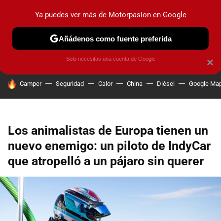
Ya puedes ver más de Motorpasion en Google
PRUEBAS
COCHES ELÉCTRICOS
OBSERVATORIO
F1
Añádenos como fuente preferida
Solo necesitas una cuenta de Google
×
HOY SE HABLA DE
Camper
Seguridad
Calor
China
Diésel
Google Ma
Los animalistas de Europa tienen un
nuevo enemigo: un piloto de IndyCar
que atropelló a un pájaro sin querer