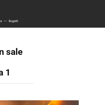
ia
Bugatti
n sale
s
a 1