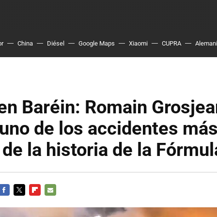
or
China
Diésel
Google Maps
Xiaomi
CUPRA
Aleman
en Baréin: Romain Grosjea
 uno de los accidentes má
 de la historia de la Fórmul
FACEBOOK
TWITTER
FLIPBOARD
E-
MAIL