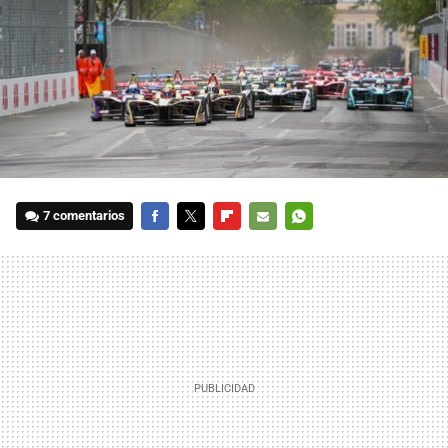
7 comentarios
FACEBOOK
TWITTER
FLIPBOARD
E-
WHATSAPP
MAIL