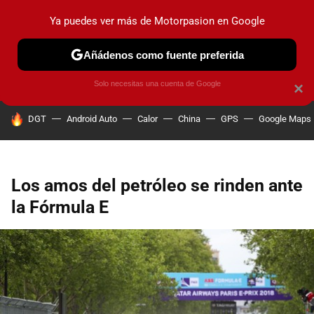
Ya puedes ver más de Motorpasion en Google
PRUEBAS
COCHES ELÉCTRICOS
OBSERVATORIO
F1
Añádenos como fuente preferida
Solo necesitas una cuenta de Google
×
HOY SE HABLA DE
DGT
Android Auto
Calor
China
GPS
Google Maps
Los amos del petróleo se rinden ante
la Fórmula E