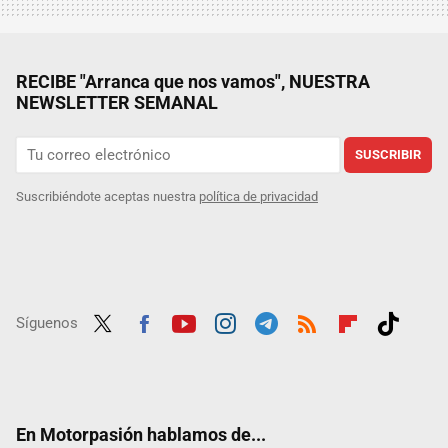
RECIBE "Arranca que nos vamos", NUESTRA
NEWSLETTER SEMANAL
SUSCRIBIR
Suscribiéndote aceptas nuestra
política de privacidad
Síguenos
Twit
Fac
Yout
Inst
Tele
RSS
Flip
Tikt
ter
ebo
ube
agra
gra
boar
ok
ok
m
m
d
En Motorpasión hablamos de...