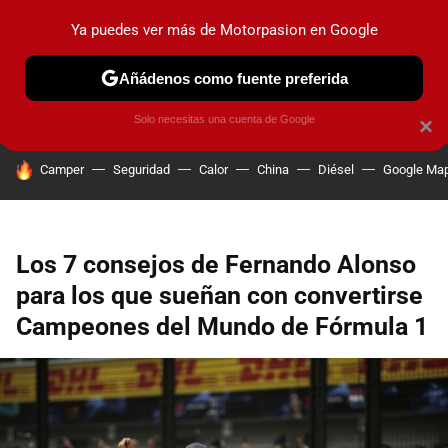
Ya puedes ver más de Motorpasion en Google
PRUEBAS
COCHES ELÉCTRICOS
OBSERVATORIO
F1
Añádenos como fuente preferida
Solo necesitas una cuenta de Google
×
HOY SE HABLA DE
Camper
Seguridad
Calor
China
Diésel
Google Ma
Los 7 consejos de Fernando Alonso
para los que sueñan con convertirse
Campeones del Mundo de Fórmula 1