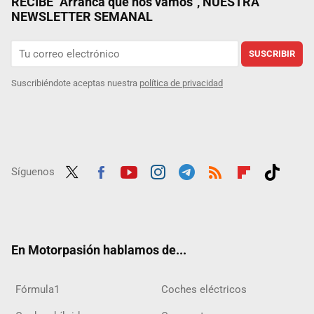
RECIBE "Arranca que nos vamos", NUESTRA
NEWSLETTER SEMANAL
SUSCRIBIR
Suscribiéndote aceptas nuestra
política de privacidad
Síguenos
Twit
Fac
Yout
Inst
Tele
RSS
Flip
Tikt
ter
ebo
ube
agra
gra
boar
ok
ok
m
m
d
En Motorpasión hablamos de...
Fórmula1
Coches eléctricos