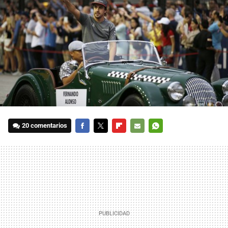
20 comentarios
FACEBOOK
TWITTER
FLIPBOARD
E-
WHATSAPP
MAIL