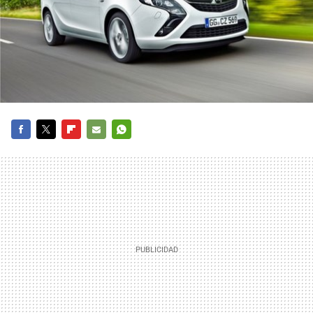
FACEBOOK
TWITTER
FLIPBOARD
E-
WHATSAPP
MAIL