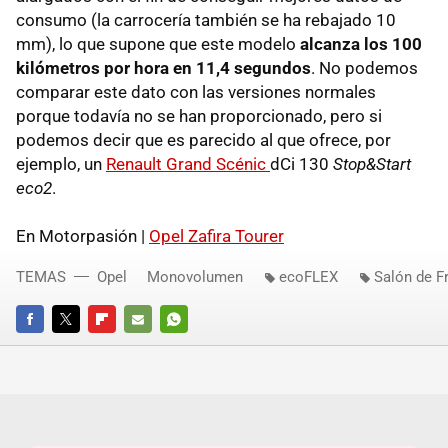
consumo (la carrocería también se ha rebajado 10
mm), lo que supone que este modelo
alcanza los 100
kilómetros por hora en 11,4 segundos
. No podemos
comparar este dato con las versiones normales
porque todavía no se han proporcionado, pero si
podemos decir que es parecido al que ofrece, por
ejemplo, un
Renault Grand Scénic
dCi 130
Stop&Start
eco2
.
En Motorpasión |
Opel Zafira Tourer
TEMAS
Opel
Monovolumen
ecoFLEX
Salón de F
FACEBOOK
TWITTER
FLIPBOARD
E-
WHATSAPP
MAIL