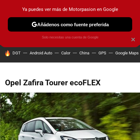
Ya puedes ver más de Motorpasion en Google
PRUEBAS
COCHES ELÉCTRICOS
OBSERVATORIO
F1
Añádenos como fuente preferida
Solo necesitas una cuenta de Google
×
HOY SE HABLA DE
DGT
Android Auto
Calor
China
GPS
Google Maps
Opel Zafira Tourer ecoFLEX