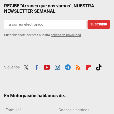
RECIBE "Arranca que nos vamos", NUESTRA
NEWSLETTER SEMANAL
SUSCRIBIR
Suscribiéndote aceptas nuestra
política de privacidad
Síguenos
Twit
Fac
Yout
Inst
Tele
RSS
Flip
Tikt
ter
ebo
ube
agra
gra
boar
ok
ok
m
m
d
En Motorpasión hablamos de...
Fórmula1
Coches eléctricos