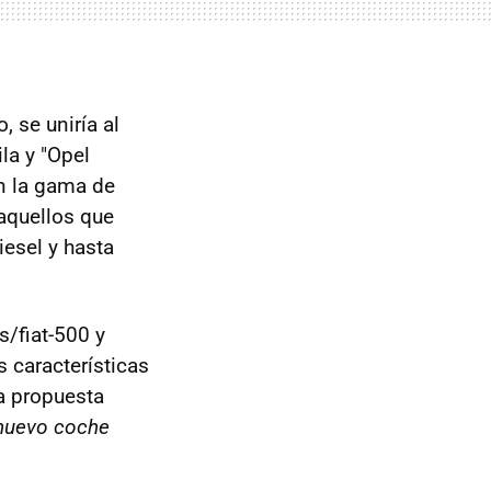
, se uniría al
la y "Opel
n la gama de
aquellos que
esel y hasta
s/fiat-500 y
 características
na propuesta
 nuevo coche