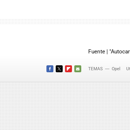
Fuente | "Autoca
TEMAS
Opel
Ut
FACEBOOK
TWITTER
FLIPBOARD
E-
MAIL