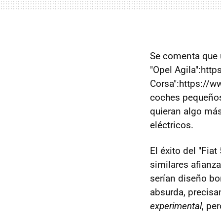
Se comenta que un
"Opel Agila":htt
Corsa":https://w
coches pequeños,
quieran algo más
eléctricos.
El éxito del "Fi
similares afianz
serían diseño bo
absurda, precis
experimental
, pe