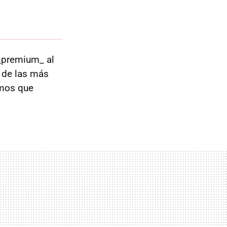
 _premium_ al
a de las más
emos que