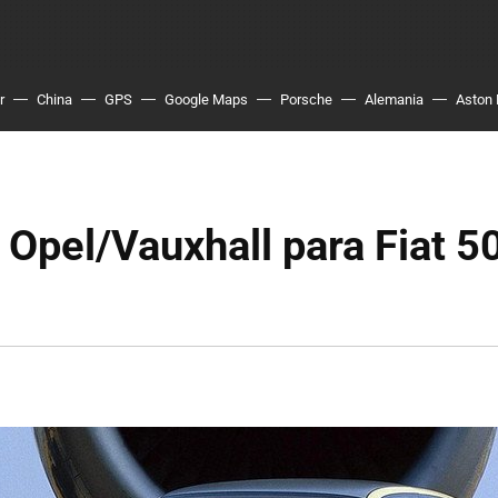
r
China
GPS
Google Maps
Porsche
Alemania
Aston 
 Opel/Vauxhall para Fiat 5