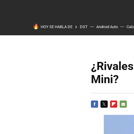
HOY SE HABLA DE
DGT
Android Auto
Calo
¿Rivales
Mini?
FACEBOOK
TWITTER
FLIPBOARD
E-
MAIL