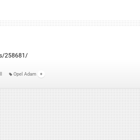
rs/258681/
l
Opel Adam