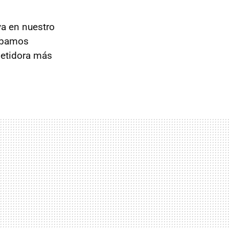
ya en nuestro
tábamos
petidora más