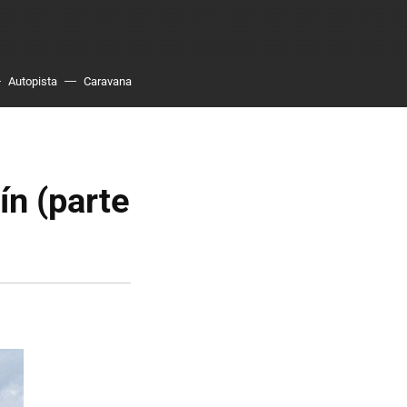
Autopista
Caravana
ín (parte