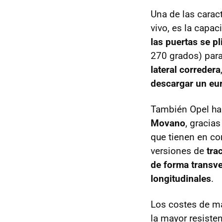
Una de las carac
vivo, es la capac
las puertas se pl
270 grados) para
lateral corredera
descargar un eu
También Opel ha 
Movano
, gracia
que tienen en c
versiones de
tra
de forma transve
longitudinales
.
Los costes de m
la mayor resiste