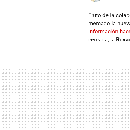
Fruto de la cola
mercado la nue
i
nformación hac
cercana, la
Renau