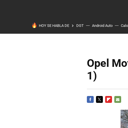
HOY SE HABLA DE
DGT
Android Auto
Calo
Opel Mov
1)
FACEBOOK
TWITTER
FLIPBOARD
E-
MAIL