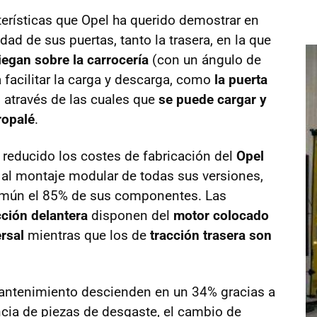
terísticas que Opel ha querido demostrar en
idad de sus puertas, tanto la trasera, en la que
iegan sobre la carrocería
(con un ángulo de
 facilitar la carga y descarga, como
la puerta
, através de las cuales que
se puede cargar y
ropalé
.
reducido los costes de fabricación del
Opel
s al montaje modular de todas sus versiones,
omún el 85% de sus componentes. Las
cción delantera
disponen del
motor colocado
rsal
mientras que los de
tracción trasera son
antenimiento descienden en un 34% gracias a
ncia de piezas de desgaste, el cambio de