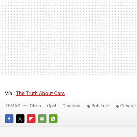
Vía |
The Truth About Cars
TEMAS
Otros
Opel
Clásicos
Bob Lutz
General
FACEBOOK
TWITTER
FLIPBOARD
E-
WHATSAPP
MAIL