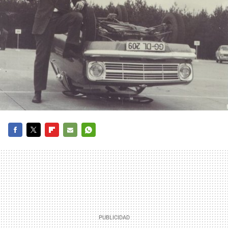
FACEBOOK
TWITTER
FLIPBOARD
E-
WHATSAPP
MAIL