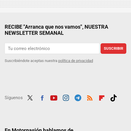
RECIBE "Arranca que nos vamos", NUESTRA
NEWSLETTER SEMANAL
SUSCRIBIR
Suscribiéndote aceptas nuestra
política de privacidad
Síguenos
Twit
Fac
Yout
Inst
Tele
RSS
Flip
Tikt
ter
ebo
ube
agra
gra
boar
ok
ok
m
m
d
En Motorpasión hablamos de...