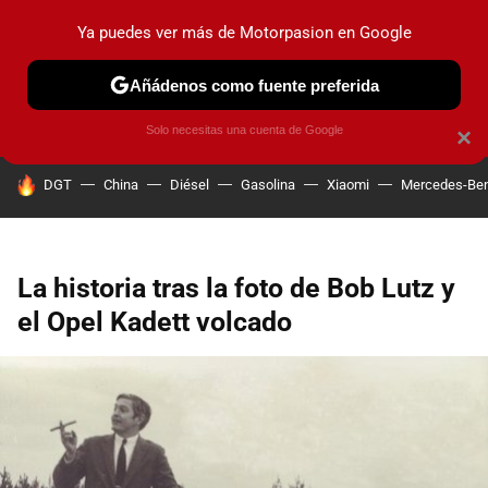
Ya puedes ver más de Motorpasion en Google
PRUEBAS
COCHES ELÉCTRICOS
OBSERVATORIO
F1
Añádenos como fuente preferida
Solo necesitas una cuenta de Google
×
HOY SE HABLA DE
DGT
China
Diésel
Gasolina
Xiaomi
Mercedes-Be
La historia tras la foto de Bob Lutz y
el Opel Kadett volcado