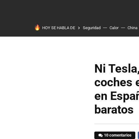
HOY SE HABLA DE
Seguridad
Calor
China
Ni Tesla
coches e
en Españ
baratos
10 comentarios