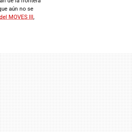
jan de la frontera
que aún no se
 del MOVES III
,