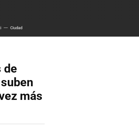
i
Ciudad
s de
 suben
 vez más