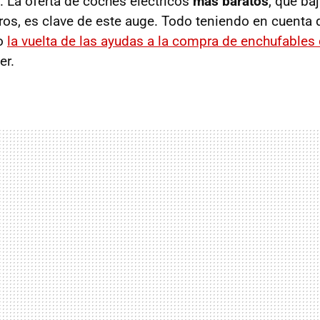
 La oferta de coches eléctricos
más baratos
, que ba
ros, es clave de este auge. Todo teniendo en cuenta 
do
la vuelta de las ayudas a la compra de enchufables
er.