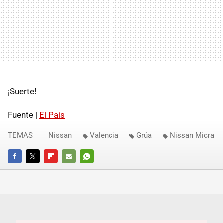
¡Suerte!
Fuente |
El País
TEMAS
Nissan
Valencia
Grúa
Nissan Micra
FACEBOOK
TWITTER
FLIPBOARD
E-
WHATSAPP
MAIL