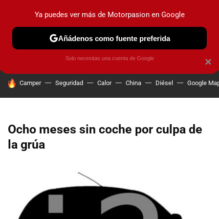
Ya puedes ver más de Motorpasion en Google
PRUEBAS
COCHES ELÉCTRICOS
OBSERVATORIO
F1
Añádenos como fuente preferida
Solo necesitas una cuenta de Google
×
HOY SE HABLA DE
Camper
Seguridad
Calor
China
Diésel
Google Ma
Ocho meses sin coche por culpa de
la grúa