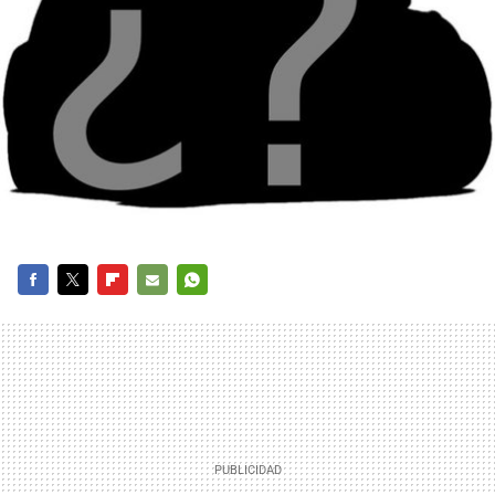
FACEBOOK
TWITTER
FLIPBOARD
E-
WHATSAPP
MAIL