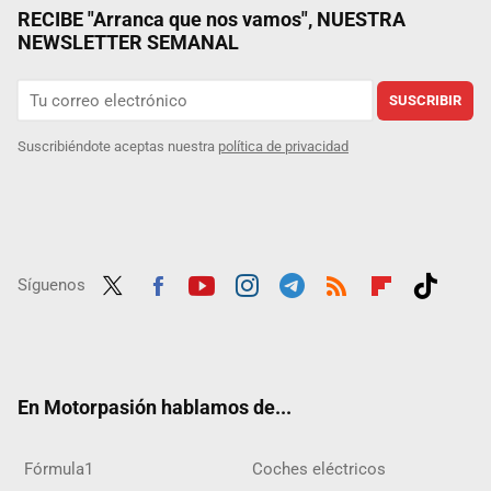
RECIBE "Arranca que nos vamos", NUESTRA
NEWSLETTER SEMANAL
SUSCRIBIR
Suscribiéndote aceptas nuestra
política de privacidad
Síguenos
Twit
Fac
Yout
Inst
Tele
RSS
Flip
Tikt
ter
ebo
ube
agra
gra
boar
ok
ok
m
m
d
En Motorpasión hablamos de...
Fórmula1
Coches eléctricos