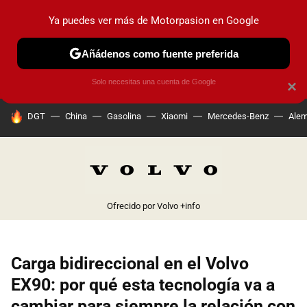
Ya puedes ver más de Motorpasion en Google
PRUEBAS
COCHES ELÉCTRICOS
OBSERVATORIO
F1
Añádenos como fuente preferida
Solo necesitas una cuenta de Google
×
HOY SE HABLA DE
DGT
China
Gasolina
Xiaomi
Mercedes-Benz
Alem
Ofrecido por Volvo
+info
Carga bidireccional en el Volvo
EX90: por qué esta tecnología va a
cambiar para siempre la relación con