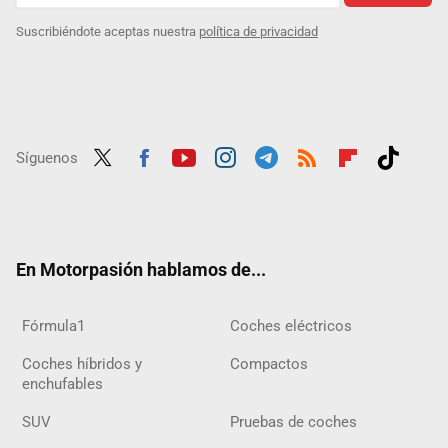
Suscribiéndote aceptas nuestra
política de privacidad
Síguenos
Twit
Fac
Yout
Inst
Tele
RSS
Flip
Tikt
ter
ebo
ube
agra
gra
boar
ok
ok
m
m
d
En Motorpasión hablamos de...
Fórmula1
Coches eléctricos
Coches híbridos y
Compactos
enchufables
SUV
Pruebas de coches