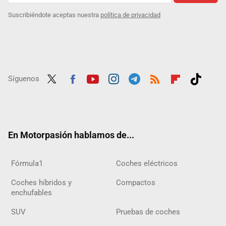
Suscribiéndote aceptas nuestra
política de privacidad
Síguenos
Twit
Fac
Yout
Inst
Tele
RSS
Flip
Tikt
ter
ebo
ube
agra
gra
boar
ok
ok
m
m
d
En Motorpasión hablamos de...
Fórmula1
Coches eléctricos
Coches híbridos y
Compactos
enchufables
SUV
Pruebas de coches