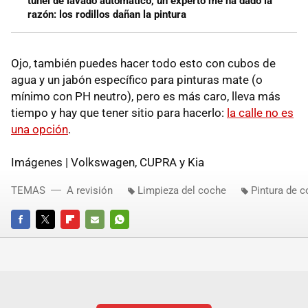
túnel de lavado automático, un experto me ha dado la
razón: los rodillos dañan la pintura
Ojo, también puedes hacer todo esto con cubos de
agua y un jabón específico para pinturas mate (o
mínimo con PH neutro), pero es más caro, lleva más
tiempo y hay que tener sitio para hacerlo:
la calle no es
una opción
.
Imágenes | Volkswagen, CUPRA y Kia
TEMAS
A revisión
Limpieza del coche
Pintura de 
FACEBOOK
TWITTER
FLIPBOARD
E-
WHATSAPP
MAIL