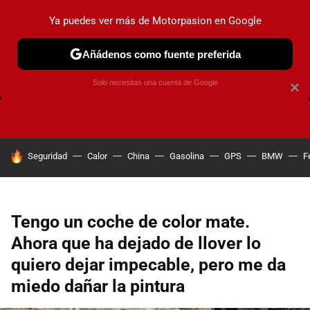
Ya puedes ver más de Motorpasion en Google
Añádenos como fuente preferida
FRENOS
CAMBIO DE ACEITE
AIRE ACONDICIONADO
Solo necesitas una cuenta de Google
×
HOY SE HABLA DE
Seguridad
Calor
China
Gasolina
GPS
BMW
F
Tengo un coche de color mate.
Ahora que ha dejado de llover lo
quiero dejar impecable, pero me da
miedo dañar la pintura