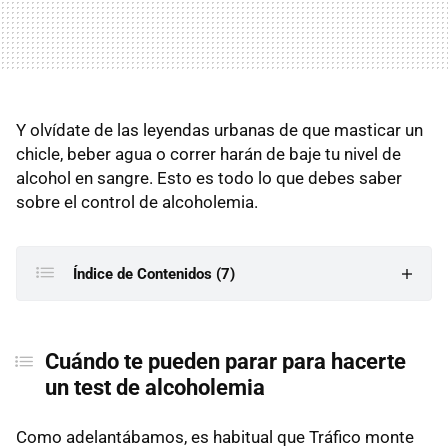
Y olvídate de las leyendas urbanas de que masticar un
chicle, beber agua o correr harán de baje tu nivel de
alcohol en sangre. Esto es todo lo que debes saber
sobre el control de alcoholemia.
Índice de Contenidos (7)
Cuándo te pueden parar para hacerte un test de
alcoholemia
Cuándo te pueden parar para hacerte
un test de alcoholemia
Cómo funciona la prueba de alcohol
Tasa máxima de alcohol permitida
Como adelantábamos, es habitual que Tráfico monte