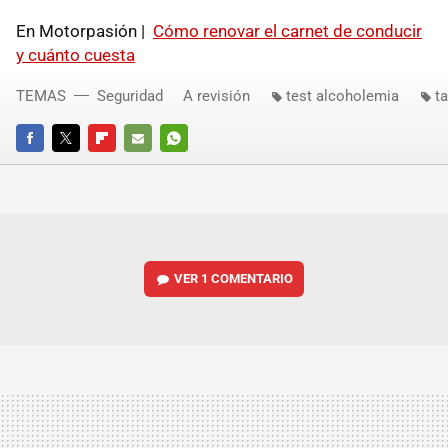
En Motorpasión |
Cómo renovar el carnet de conducir
y cuánto cuesta
TEMAS
Seguridad
A revisión
test alcoholemia
t
FACEBOOK
TWITTER
FLIPBOARD
E-
WHATSAPP
MAIL
VER
1 COMENTARIO