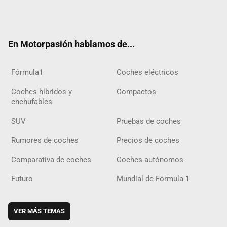
Twit
Fac
Yout
Inst
Tele
RSS
Flip
Tikt
ter
ebo
ube
agra
gra
boar
ok
ok
m
m
d
En Motorpasión hablamos de...
Fórmula1
Coches eléctricos
Coches híbridos y
Compactos
enchufables
SUV
Pruebas de coches
Rumores de coches
Precios de coches
Comparativa de coches
Coches autónomos
Futuro
Mundial de Fórmula 1
VER MÁS TEMAS