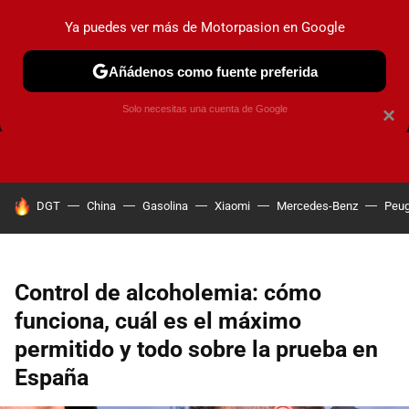
Ya puedes ver más de Motorpasion en Google
Añádenos como fuente preferida
FRENOS
CAMBIO DE ACEITE
AIRE ACONDICIONADO
Solo necesitas una cuenta de Google
×
HOY SE HABLA DE
DGT
China
Gasolina
Xiaomi
Mercedes-Benz
Peug
Control de alcoholemia: cómo
funciona, cuál es el máximo
permitido y todo sobre la prueba en
España