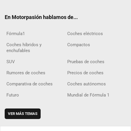
ter
ebo
ube
agra
gra
boar
ok
ok
m
m
d
En Motorpasión hablamos de...
Fórmula1
Coches eléctricos
Coches híbridos y
Compactos
enchufables
SUV
Pruebas de coches
Rumores de coches
Precios de coches
Comparativa de coches
Coches autónomos
Futuro
Mundial de Fórmula 1
VER MÁS TEMAS