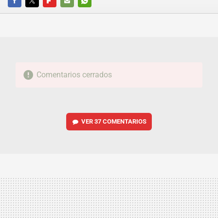
FACEBOOK
TWITTER
FLIPBOARD
E-
WHATSAPP
MAIL
Comentarios cerrados
VER
37 COMENTARIOS