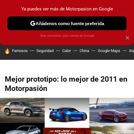
Ya puedes ver más de Motorpasion en Google
PRUEBAS
COCHES ELÉCTRICOS
OBSERVATORIO
F1
Añádenos como fuente preferida
Solo necesitas una cuenta de Google
×
HOY SE HABLA DE
Famosos
Seguridad
Calor
China
Google Maps
Xi
Mejor prototipo: lo mejor de 2011 en
Motorpasión