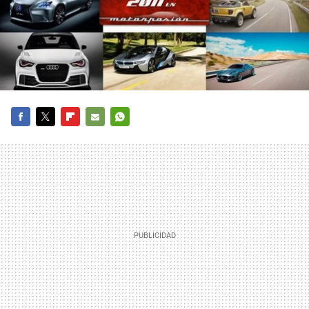
FACEBOOK
TWITTER
FLIPBOARD
E-
WHATSAPP
MAIL