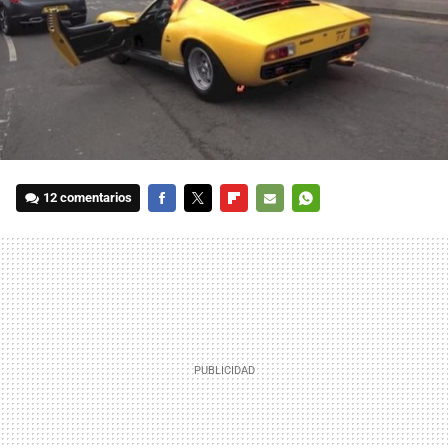
12 comentarios
FACEBOOK
TWITTER
FLIPBOARD
E-
WHATSAPP
MAIL