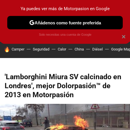
Ya puedes ver más de Motorpasion en Google
PRUEBAS
COCHES ELÉCTRICOS
OBSERVATORIO
F1
Añádenos como fuente preferida
Solo necesitas una cuenta de Google
×
HOY SE HABLA DE
Camper
Seguridad
Calor
China
Diésel
Google Ma
'Lamborghini Miura SV calcinado en
Londres', mejor Dolorpasión™ de
2013 en Motorpasión