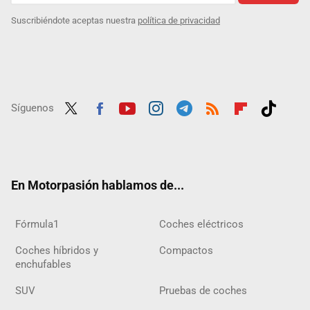
Suscribiéndote aceptas nuestra
política de privacidad
Síguenos
Twit
Fac
Yout
Inst
Tele
RSS
Flip
Tikt
ter
ebo
ube
agra
gra
boar
ok
ok
m
m
d
En Motorpasión hablamos de...
Fórmula1
Coches eléctricos
Coches híbridos y
Compactos
enchufables
SUV
Pruebas de coches