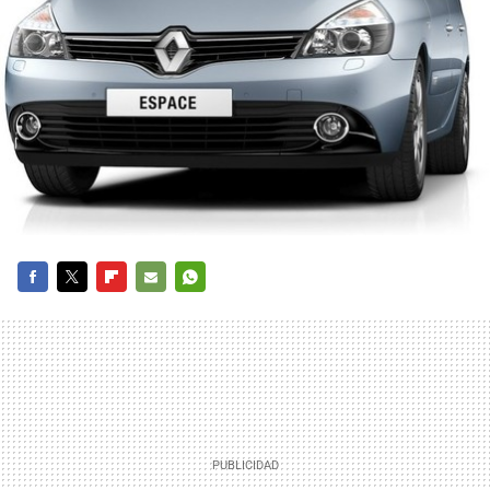
FACEBOOK
TWITTER
FLIPBOARD
E-
WHATSAPP
MAIL