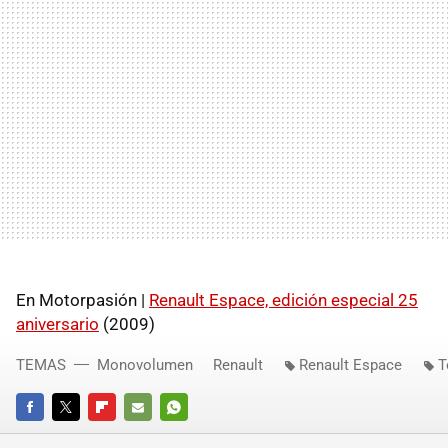
En Motorpasión |
Renault Espace, edición especial 25
aniversario
(2009)
TEMAS
Monovolumen
Renault
Renault Espace
T
FACEBOOK
TWITTER
FLIPBOARD
E-
WHATSAPP