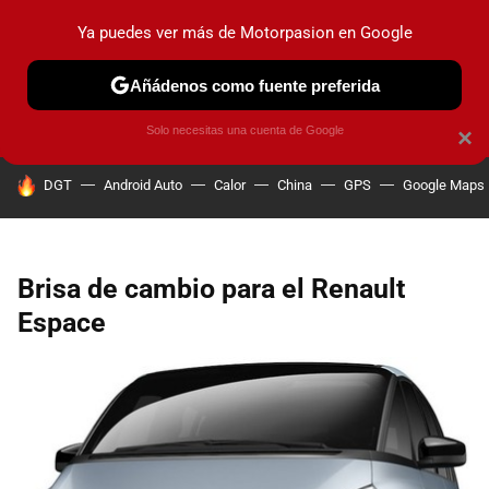
Ya puedes ver más de Motorpasion en Google
PRUEBAS
COCHES ELÉCTRICOS
OBSERVATORIO
F1
Añádenos como fuente preferida
Solo necesitas una cuenta de Google
×
HOY SE HABLA DE
DGT
Android Auto
Calor
China
GPS
Google Maps
Brisa de cambio para el Renault
Espace