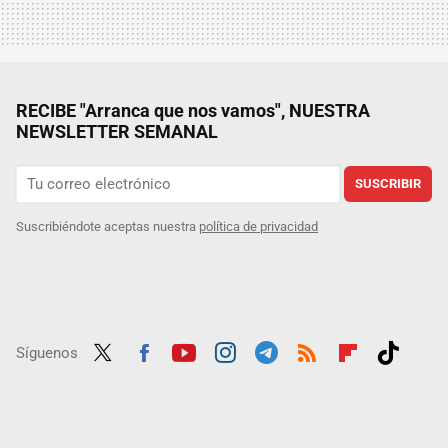
RECIBE "Arranca que nos vamos", NUESTRA
NEWSLETTER SEMANAL
SUSCRIBIR
Suscribiéndote aceptas nuestra
política de privacidad
Síguenos
Twit
Fac
Yout
Inst
Tele
RSS
Flip
Tikt
ter
ebo
ube
agra
gra
boar
ok
ok
m
m
d