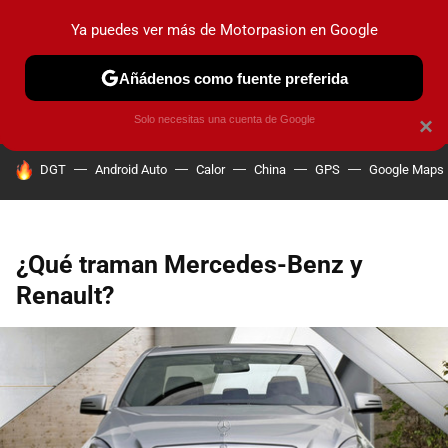
Ya puedes ver más de Motorpasion en Google
PRUEBAS
COCHES ELÉCTRICOS
OBSERVATORIO
F1
Añádenos como fuente preferida
Solo necesitas una cuenta de Google
×
HOY SE HABLA DE
DGT
Android Auto
Calor
China
GPS
Google Maps
¿Qué traman Mercedes-Benz y
Renault?