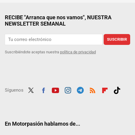
RECIBE "Arranca que nos vamos", NUESTRA
NEWSLETTER SEMANAL
SUSCRIBIR
Suscribiéndote aceptas nuestra
política de privacidad
Síguenos
Twit
Fac
Yout
Inst
Tele
RSS
Flip
Tikt
ter
ebo
ube
agra
gra
boar
ok
ok
m
m
d
En Motorpasión hablamos de...