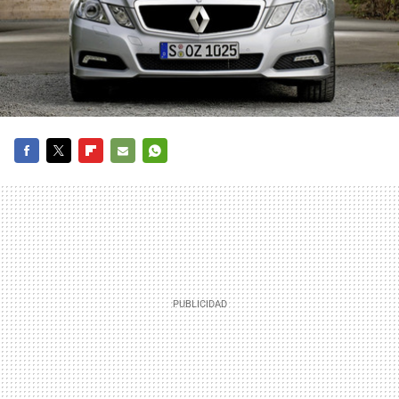
FACEBOOK
TWITTER
FLIPBOARD
E-
WHATSAPP
MAIL