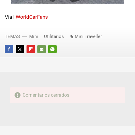
Vía |
WorldCarFans
TEMAS
Mini
Utilitarios
Mini Traveller
FACEBOOK
TWITTER
FLIPBOARD
E-
WHATSAPP
MAIL
Comentarios cerrados