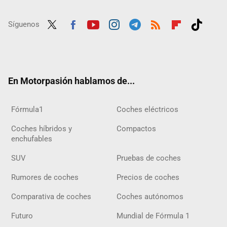
Síguenos
Twit
Fac
Yout
Inst
Tele
RSS
Flip
Tikt
ter
ebo
ube
agra
gra
boar
ok
ok
m
m
d
En Motorpasión hablamos de...
Fórmula1
Coches eléctricos
Coches híbridos y
Compactos
enchufables
SUV
Pruebas de coches
Rumores de coches
Precios de coches
Comparativa de coches
Coches autónomos
Futuro
Mundial de Fórmula 1