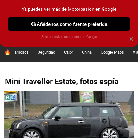
Ya puedes ver más de Motorpasion en Google
PRUEBAS
COCHES ELÉCTRICOS
OBSERVATORIO
F1
Añádenos como fuente preferida
Solo necesitas una cuenta de Google
×
HOY SE HABLA DE
Famosos
Seguridad
Calor
China
Google Maps
Xi
Mini Traveller Estate, fotos espía