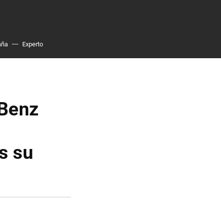
aña
Experto
-Benz
s su