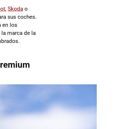
ot
,
Skoda
o
ara sus coches.
á en los
la marca de la
mbrados.
 premium