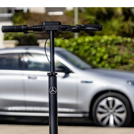
ACEBOOK
TWITTER
FLIPBOARD
E-
MAIL