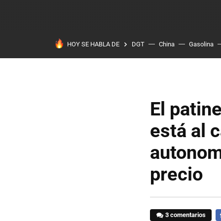
HOY SE HABLA DE
DGT
China
Gasolina
El patin
está al 
autonom
precio
3 comentarios