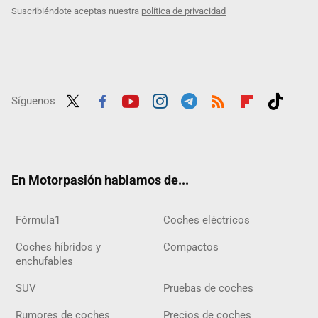
Suscribiéndote aceptas nuestra
política de privacidad
Síguenos
Twit
Fac
Yout
Inst
Tele
RSS
Flip
Tikt
ter
ebo
ube
agra
gra
boar
ok
ok
m
m
d
En Motorpasión hablamos de...
Fórmula1
Coches eléctricos
Coches híbridos y
Compactos
enchufables
SUV
Pruebas de coches
Rumores de coches
Precios de coches