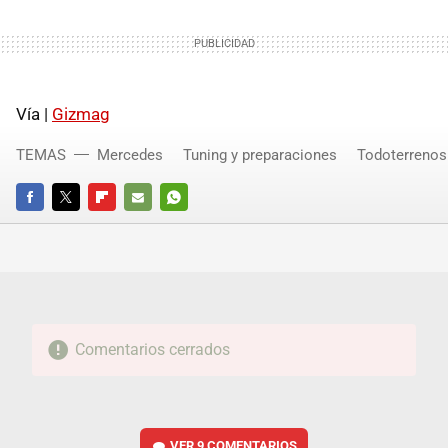
Vía |
Gizmag
TEMAS
Mercedes
Tuning y preparaciones
Todoterrenos
FACEBOOK
TWITTER
FLIPBOARD
E-
WHATSAPP
MAIL
Comentarios cerrados
VER
9 COMENTARIOS