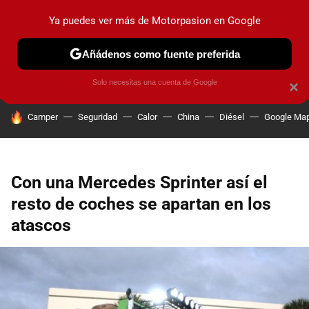
Ya puedes ver más de Motorpasion en Google
PRUEBAS
COCHES ELÉCTRICOS
OBSERVATORIO
F1
Añádenos como fuente preferida
Solo necesitas una cuenta de Google
×
HOY SE HABLA DE
Camper
Seguridad
Calor
China
Diésel
Google Ma
Con una Mercedes Sprinter así el
resto de coches se apartan en los
atascos