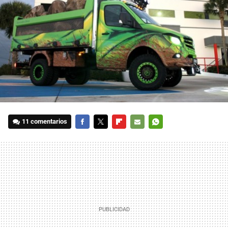
11 comentarios
FACEBOOK
TWITTER
FLIPBOARD
E-
WHATSAPP
MAIL