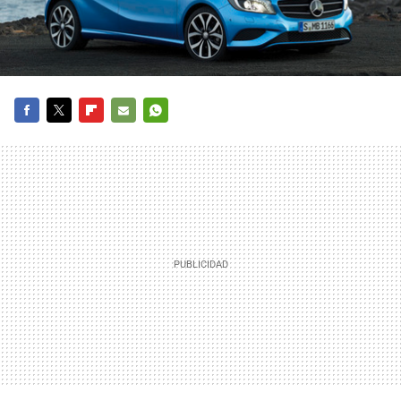
FACEBOOK
TWITTER
FLIPBOARD
E-
WHATSAPP
MAIL