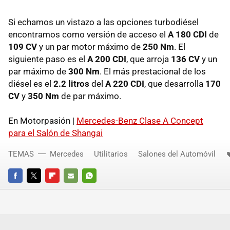
Si echamos un vistazo a las opciones turbodiésel
encontramos como versión de acceso el
A 180
CDI
de
109 CV
y un par motor máximo de
250 Nm
. El
siguiente paso es el
A 200
CDI
, que arroja
136 CV
y un
par máximo de
300 Nm
. El más prestacional de los
diésel es el
2.2 litros
del
A 220
CDI
, que desarrolla
170
CV
y
350 Nm
de par máximo.
En Motorpasión |
Mercedes-Benz Clase A Concept
para el Salón de Shangai
TEMAS
Mercedes
Utilitarios
Salones del Automóvil
FACEBOOK
TWITTER
FLIPBOARD
E-
WHATSAPP
MAIL