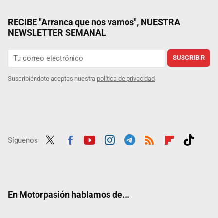
RECIBE "Arranca que nos vamos", NUESTRA
NEWSLETTER SEMANAL
SUSCRIBIR
Suscribiéndote aceptas nuestra
política de privacidad
Síguenos
Twit
Fac
Yout
Inst
Tele
RSS
Flip
Tikt
ter
ebo
ube
agra
gra
boar
ok
ok
m
m
d
En Motorpasión hablamos de...