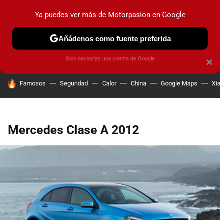
Ya puedes ver más de Motorpasion en Google
PRUEBAS
COCHES ELÉCTRICOS
OBSERVATORIO
F1
Añádenos como fuente preferida
Solo necesitas una cuenta de Google
×
HOY SE HABLA DE
Famosos
Seguridad
Calor
China
Google Maps
Xi
Mercedes Clase A 2012