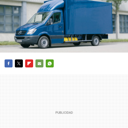
FACEBOOK
TWITTER
FLIPBOARD
E-
WHATSAPP
MAIL