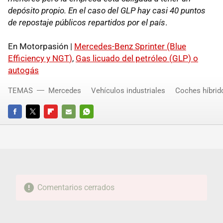
depósito propio. En el caso del
GLP
hay casi 40 puntos
de repostaje públicos repartidos por el país
.
En Motorpasión |
Mercedes-Benz Sprinter (Blue
Efficiency y
NGT
)
,
Gas licuado del petróleo (
GLP
) o
autogás
TEMAS
Mercedes
Vehículos industriales
Coches híbrid
FACEBOOK
TWITTER
FLIPBOARD
E-
WHATSAPP
MAIL
Comentarios cerrados