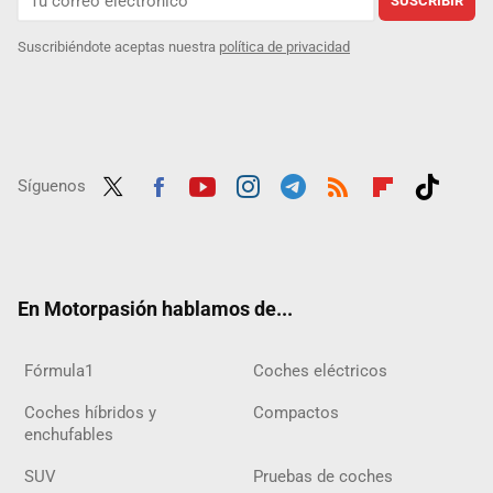
SUSCRIBIR
Suscribiéndote aceptas nuestra
política de privacidad
Síguenos
Twit
Fac
Yout
Inst
Tele
RSS
Flip
Tikt
ter
ebo
ube
agra
gra
boar
ok
ok
m
m
d
En Motorpasión hablamos de...
Fórmula1
Coches eléctricos
Coches híbridos y
Compactos
enchufables
SUV
Pruebas de coches