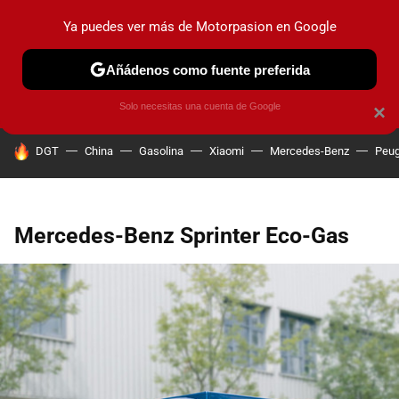
Ya puedes ver más de Motorpasion en Google
PRUEBAS
COCHES ELÉCTRICOS
OBSERVATORIO
F1
Añádenos como fuente preferida
Solo necesitas una cuenta de Google
×
HOY SE HABLA DE
DGT
China
Gasolina
Xiaomi
Mercedes-Benz
Peug
Mercedes-Benz Sprinter Eco-Gas