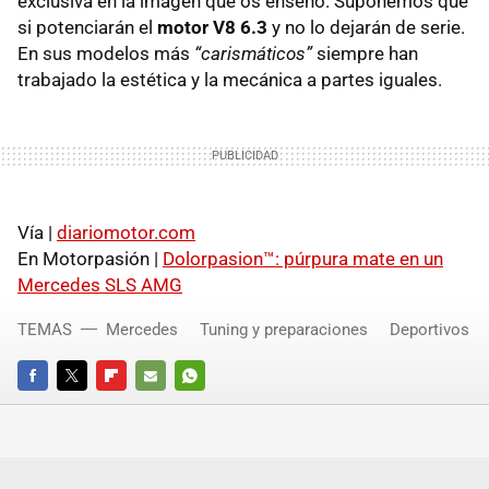
exclusiva en la imagen que os enseño. Suponemos que
si potenciarán el
motor V8 6.3
y no lo dejarán de serie.
En sus modelos más
“carismáticos”
siempre han
trabajado la estética y la mecánica a partes iguales.
Vía |
diariomotor.com
En Motorpasión |
Dolorpasion™: púrpura mate en un
Mercedes
SLS
AMG
TEMAS
Mercedes
Tuning y preparaciones
Deportivos
FACEBOOK
TWITTER
FLIPBOARD
E-
WHATSAPP
MAIL