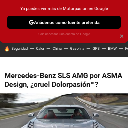
Ya puedes ver más de Motorpasion en Google
PRUEBAS
COCHES ELÉCTRICOS
OBSERVATORIO
F1
Añádenos como fuente preferida
Solo necesitas una cuenta de Google
×
HOY SE HABLA DE
Seguridad
Calor
China
Gasolina
GPS
BMW
F
Mercedes-Benz SLS AMG por ASMA
Design, ¿cruel Dolorpasión™?