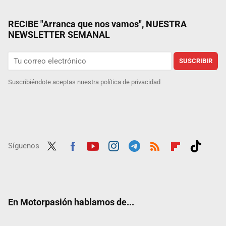
RECIBE "Arranca que nos vamos", NUESTRA
NEWSLETTER SEMANAL
SUSCRIBIR
Suscribiéndote aceptas nuestra
política de privacidad
Síguenos
Twit
Fac
Yout
Inst
Tele
RSS
Flip
Tikt
ter
ebo
ube
agra
gra
boar
ok
ok
m
m
d
En Motorpasión hablamos de...