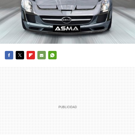
FACEBOOK
TWITTER
FLIPBOARD
E-
WHATSAPP
MAIL