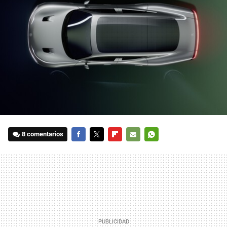
8 comentarios
FACEBOOK
TWITTER
FLIPBOARD
E-
WHATSAPP
MAIL