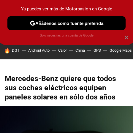
Ya puedes ver más de Motorpasion en Google
PRUEBAS
COCHES ELÉCTRICOS
OBSERVATORIO
F1
Añádenos como fuente preferida
Solo necesitas una cuenta de Google
×
HOY SE HABLA DE
DGT
Android Auto
Calor
China
GPS
Google Maps
Mercedes-Benz quiere que todos
sus coches eléctricos equipen
paneles solares en sólo dos años