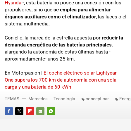
Hyundai
-, esta batería no posee una conexión con los
propulsores, sino que
se emplea para alimentar
órganos auxiliares como el climatizador
, las luces o el
sistema multimedia.
Con ello, la marca de la estrella apuesta por
reducir la
demanda energética de las baterías principales
,
alargando la autonomía de estas últimas hasta -
aproximadamente- unos 25 km.
En Motorpasión |
El coche eléctrico solar Lightyear
One supera los 700 km de autonomía con una sola
carga y una batería de 60 kWh
TEMAS
Mercedes
Tecnología
concept car
Energ
FACEBOOK
TWITTER
FLIPBOARD
E-
WHATSAPP
MAIL