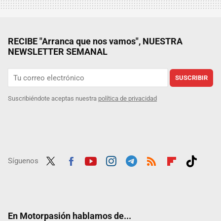
RECIBE "Arranca que nos vamos", NUESTRA
NEWSLETTER SEMANAL
SUSCRIBIR
Suscribiéndote aceptas nuestra
política de privacidad
Síguenos
Twit
Fac
Yout
Inst
Tele
RSS
Flip
Tikt
ter
ebo
ube
agra
gra
boar
ok
ok
m
m
d
En Motorpasión hablamos de...