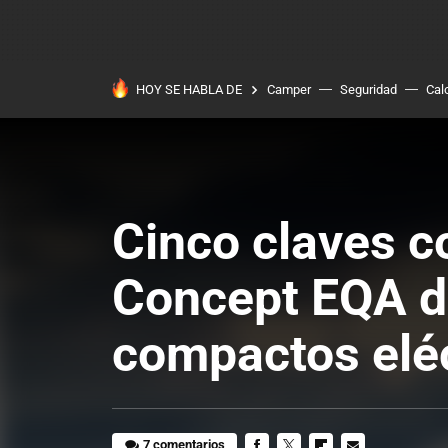
HOY SE HABLA DE
Camper
Seguridad
Cal
Cinco claves c
Concept EQA de
compactos elé
7 comentarios