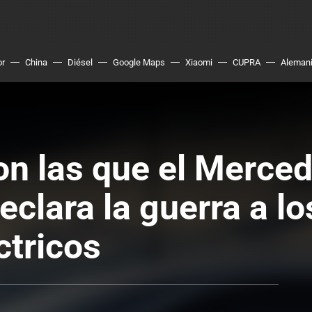
or
China
Diésel
Google Maps
Xiaomi
CUPRA
Aleman
on las que el Merce
clara la guerra a lo
ctricos