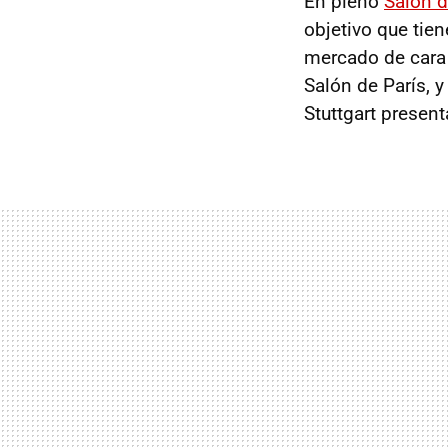
En pleno
Salón d
objetivo que tie
mercado de cara
Salón de París, 
Stuttgart presen