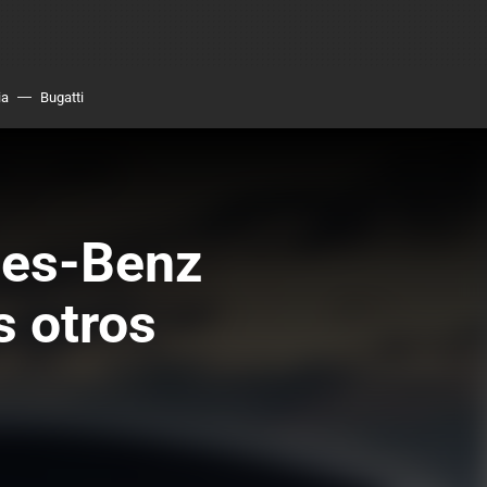
ia
Bugatti
des-Benz
s otros