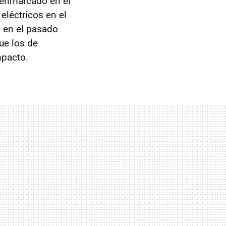
 enmarcado en el
léctricos en el
a en el pasado
ue los de
mpacto.