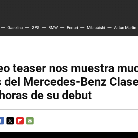
Gasolina
GPS
BMW
Ferrari
Mitsubishi
Aston Martin
deo teaser nos muestra mu
s del Mercedes-Benz Clas
horas de su debut
ACEBOOK
TWITTER
FLIPBOARD
E-
MAIL