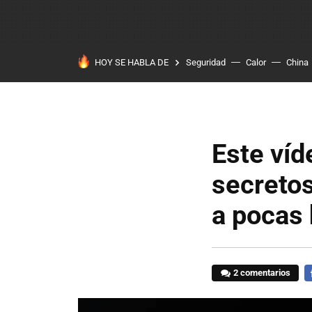
HOY SE HABLA DE
Seguridad
Calor
China
Este ví
secreto
a pocas 
2 comentarios
F