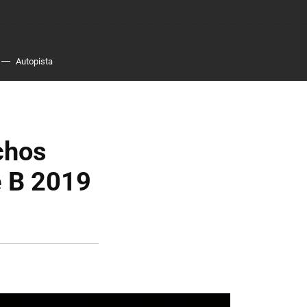
Autopista
chos
e B 2019