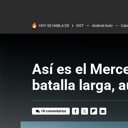
HOY SE HABLA DE
DGT
Android Auto
Calo
Así es el Merc
batalla larga, 
18 comentarios
FACEBOOK
TWITTER
FLIPBOARD
E-
MAIL