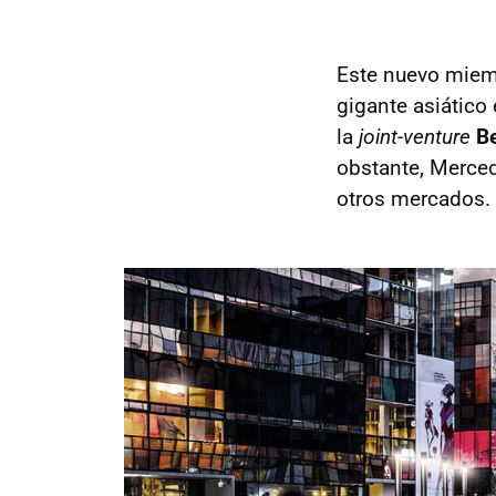
Este nuevo miemb
gigante asiático
la
joint-venture
B
obstante, Merced
otros mercados.