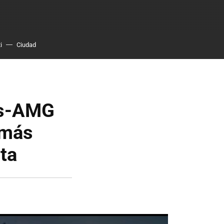
i
Ciudad
des-AMG
 más
lta