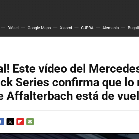
Diésel
Google Maps
Xiaomi
CUPRA
Alemania
Bugatt
ial! Este vídeo del Merce
ck Series confirma que lo
e Affalterbach está de vue
ACEBOOK
TWITTER
FLIPBOARD
E-
MAIL