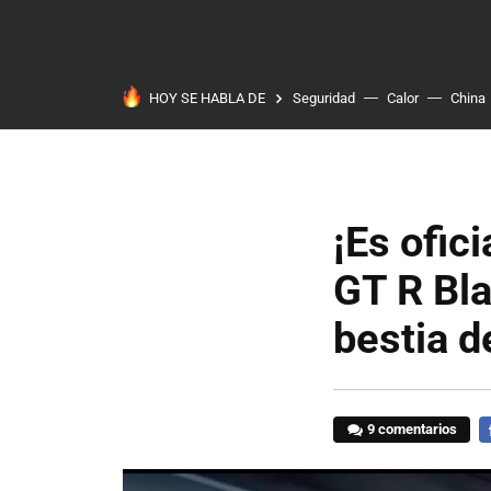
HOY SE HABLA DE
Seguridad
Calor
China
¡Es ofic
GT R Bla
bestia d
9 comentarios
F