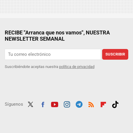
RECIBE "Arranca que nos vamos", NUESTRA
NEWSLETTER SEMANAL
SUSCRIBIR
Suscribiéndote aceptas nuestra
política de privacidad
Síguenos
Twit
Fac
Yout
Inst
Tele
RSS
Flip
Tikt
ter
ebo
ube
agra
gra
boar
ok
ok
m
m
d