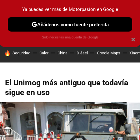
Ya puedes ver más de Motorpasion en Google
PRUEBAS
COCHES ELÉCTRICOS
OBSERVATORIO
F1
Añádenos como fuente preferida
Solo necesitas una cuenta de Google
×
HOY SE HABLA DE
Seguridad
Calor
China
Diésel
Google Maps
Xiaom
El Unimog más antiguo que todavía
sigue en uso