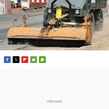
FACEBOOK
TWITTER
FLIPBOARD
E-
WHATSAPP
MAIL