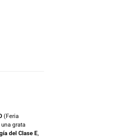
O
(Feria
 una grata
gía del Clase E
,