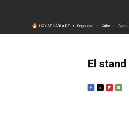
HOY SE HABLA DE
Seguridad
Calor
China
El stan
FACEBOOK
TWITTER
FLIPBOARD
E-
MAIL