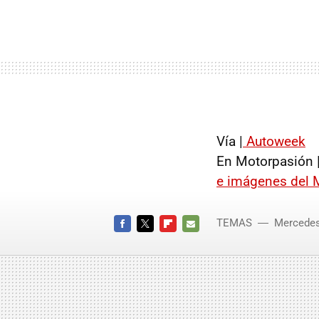
Vía |
Autoweek
En Motorpasión 
e imágenes del 
TEMAS
Mercede
FACEBOOK
TWITTER
FLIPBOARD
E-
MAIL