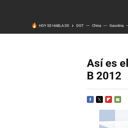
HOY SE HABLA DE
DGT
China
Gasolina
Así es e
B 2012
FACEBOOK
TWITTER
FLIPBOARD
E-
MAIL