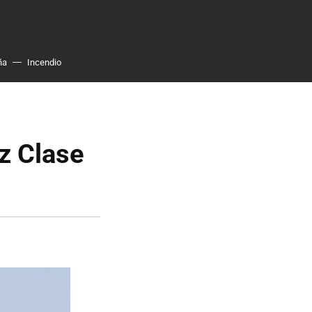
ña
Incendio
z Clase