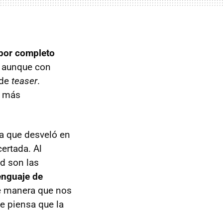
por completo
 aunque con
 de
teaser
.
e más
a que desveló en
ertada. Al
d son las
enguaje de
de manera que nos
ue piensa que la