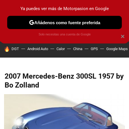
Ya puedes ver más de Motorpasion en Google
PRUEBAS
COCHES ELÉCTRICOS
OBSERVATORIO
F1
Añádenos como fuente preferida
Solo necesitas una cuenta de Google
×
HOY SE HABLA DE
DGT
Android Auto
Calor
China
GPS
Google Maps
2007 Mercedes-Benz 300SL 1957 by
Bo Zolland