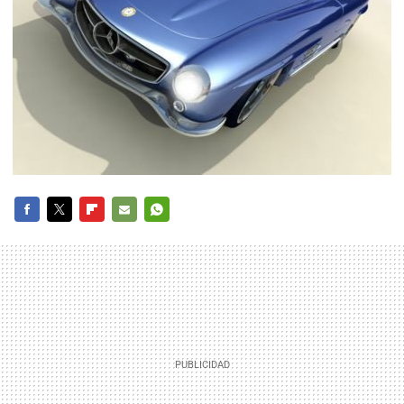
FACEBOOK
TWITTER
FLIPBOARD
E-
WHATSAPP
MAIL