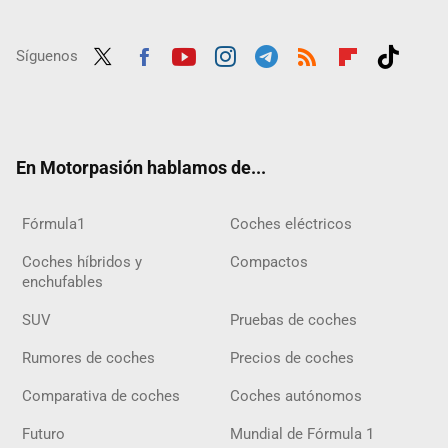
Síguenos
Twit
Fac
Yout
Inst
Tele
RSS
Flip
Tikt
ter
ebo
ube
agra
gra
boar
ok
ok
m
m
d
En Motorpasión hablamos de...
Fórmula1
Coches eléctricos
Coches híbridos y
Compactos
enchufables
SUV
Pruebas de coches
Rumores de coches
Precios de coches
Comparativa de coches
Coches autónomos
Futuro
Mundial de Fórmula 1