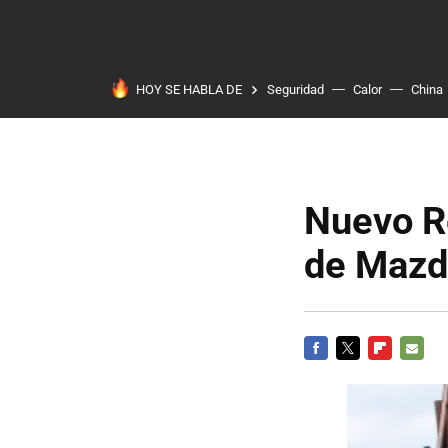
HOY SE HABLA DE
Seguridad
Calor
China
Nuevo R
de Mazd
FACEBOOK
TWITTER
FLIPBOARD
E-
MAIL