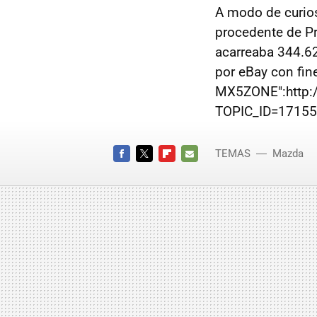
A modo de curios
procedente de Pr
acarreaba 344.62
por eBay con fin
MX5ZONE":http:
TOPIC_ID=17155&
TEMAS
Mazda
Guinne
FACEBOOK
TWITTER
FLIPBOARD
E-
MAIL