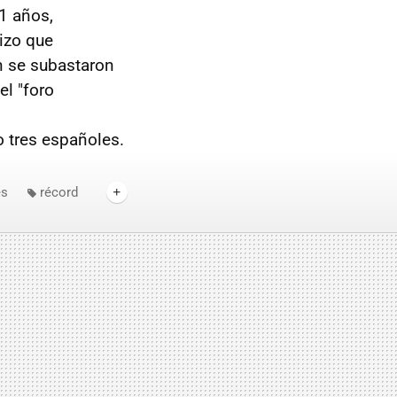
1 años,
izo que
n se subastaron
el "foro
 tres españoles.
es
récord