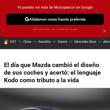
Ya puedes ver más de Motorpasion en Google
PRUEBAS
COCHES ELÉCTRICOS
OBSERVATORIO
F1
Añádenos como fuente preferida
Solo necesitas una cuenta de Google
×
HOY SE HABLA DE
DGT
China
Gasolina
Xiaomi
Mercedes-Benz
Alem
El día que Mazda cambió el diseño
de sus coches y acertó: el lenguaje
Kodo como tributo a la vida