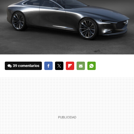
39 comentarios
FACEBOOK
TWITTER
FLIPBOARD
E-
WHATSAPP
MAIL