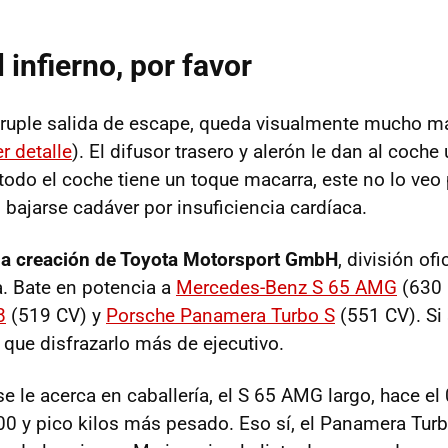
l infierno, por favor
druple salida de escape, queda visualmente mucho má
er detalle
). El difusor trasero y alerón le dan al coch
todo el coche tiene un toque macarra, este no lo veo
bajarse cadáver por insuficiencia cardíaca.
a creación de Toyota Motorsport GmbH
, división ofi
. Bate en potencia a
Mercedes-Benz S 65
AMG
(630 
8
(519 CV) y
Porsche Panamera Turbo S
(551 CV). Si
 que disfrazarlo más de ejecutivo.
se le acerca en caballería, el S 65
AMG
largo, hace el
0 y pico kilos más pesado. Eso sí, el Panamera Turbo