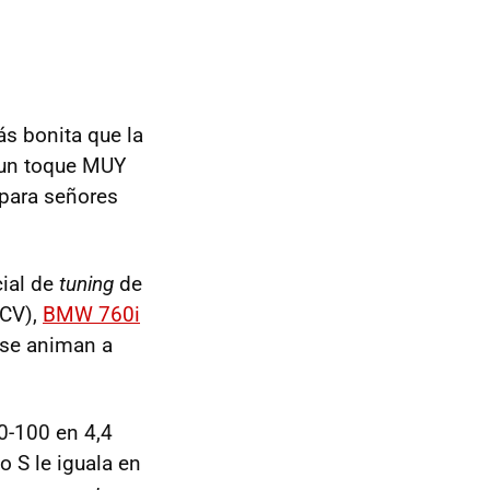
s bonita que la
e un toque
MUY
 para señores
cial de
tuning
de
CV),
BMW
760i
 se animan a
 0-100 en 4,4
 S le iguala en