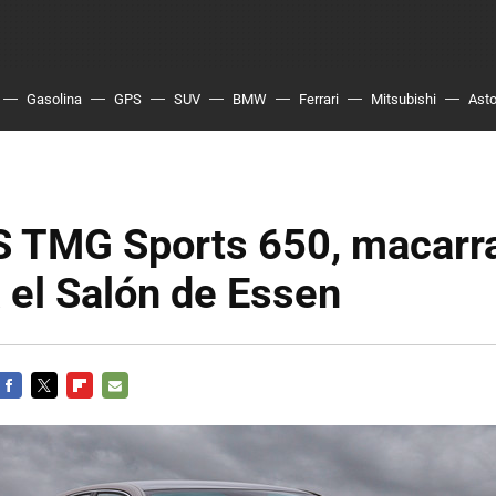
Gasolina
GPS
SUV
BMW
Ferrari
Mitsubishi
Asto
S TMG Sports 650, macarr
a el Salón de Essen
FACEBOOK
TWITTER
FLIPBOARD
E-
MAIL