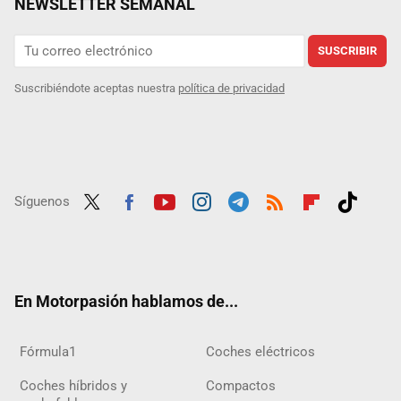
NEWSLETTER SEMANAL
SUSCRIBIR
Suscribiéndote aceptas nuestra
política de privacidad
Síguenos
Twit
Fac
Yout
Inst
Tele
RSS
Flip
Tikt
ter
ebo
ube
agra
gra
boar
ok
ok
m
m
d
En Motorpasión hablamos de...
Fórmula1
Coches eléctricos
Coches híbridos y
Compactos