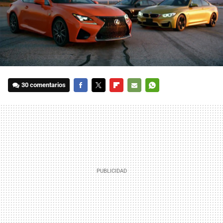
30 comentarios
FACEBOOK
TWITTER
FLIPBOARD
E-
WHATSAPP
MAIL