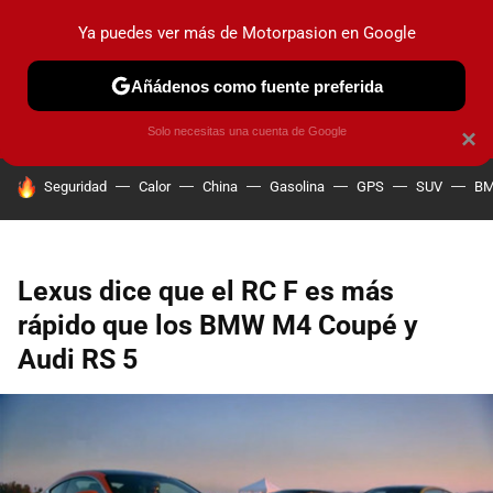
Ya puedes ver más de Motorpasion en Google
PRUEBAS
COCHES ELÉCTRICOS
OBSERVATORIO
F1
Añádenos como fuente preferida
Solo necesitas una cuenta de Google
×
HOY SE HABLA DE
Seguridad
Calor
China
Gasolina
GPS
SUV
B
Lexus dice que el RC F es más
rápido que los BMW M4 Coupé y
Audi RS 5