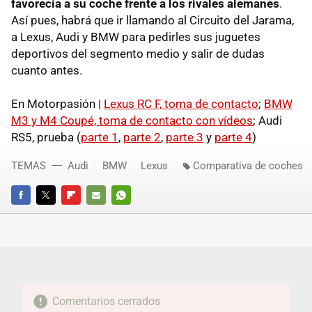
favorecía a su coche frente a los rivales alemanes
.
Así pues, habrá que ir llamando al Circuito del Jarama,
a Lexus, Audi y BMW para pedirles sus juguetes
deportivos del segmento medio y salir de dudas
cuanto antes.
En Motorpasión |
Lexus RC F, toma de contacto
;
BMW
M3 y M4 Coupé, toma de contacto con vídeos
; Audi
RS5, prueba (
parte 1
,
parte 2
,
parte 3
y
parte 4
)
TEMAS
Audi
BMW
Lexus
Comparativa de coches
FACEBOOK
TWITTER
FLIPBOARD
E-
WHATSAPP
MAIL
Comentarios cerrados