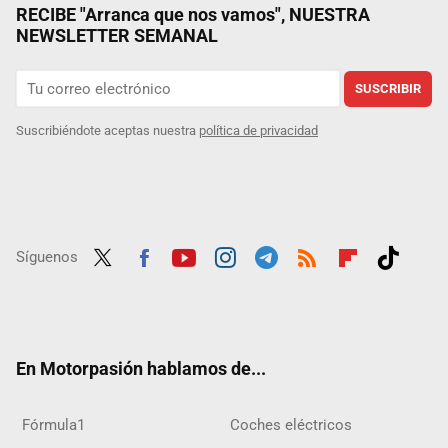
RECIBE "Arranca que nos vamos", NUESTRA
NEWSLETTER SEMANAL
SUSCRIBIR
Suscribiéndote aceptas nuestra
política de privacidad
Síguenos
Twit
Fac
Yout
Inst
Tele
RSS
Flip
Tikt
ter
ebo
ube
agra
gra
boar
ok
ok
m
m
d
En Motorpasión hablamos de...
Fórmula1
Coches eléctricos