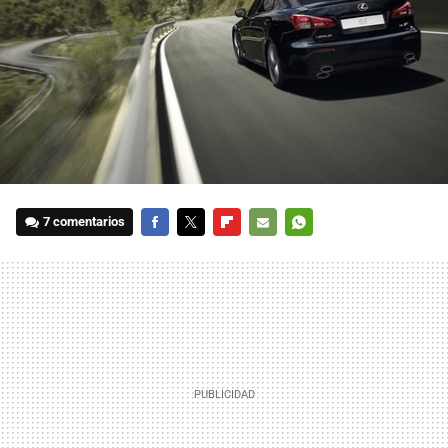
7 comentarios
FACEBOOK
TWITTER
FLIPBOARD
E-
WHATSAPP
MAIL