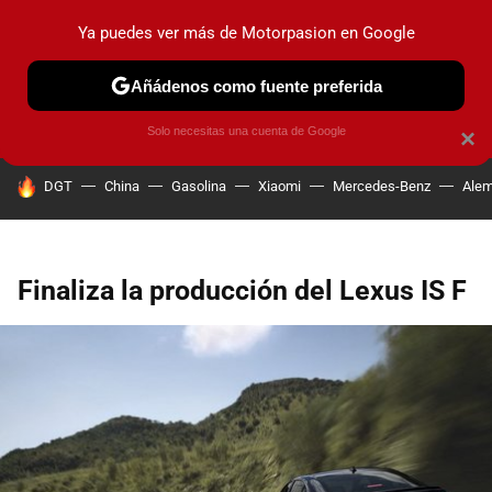
Ya puedes ver más de Motorpasion en Google
PRUEBAS
COCHES ELÉCTRICOS
OBSERVATORIO
F1
Añádenos como fuente preferida
Solo necesitas una cuenta de Google
×
HOY SE HABLA DE
DGT
China
Gasolina
Xiaomi
Mercedes-Benz
Alem
Finaliza la producción del Lexus IS F