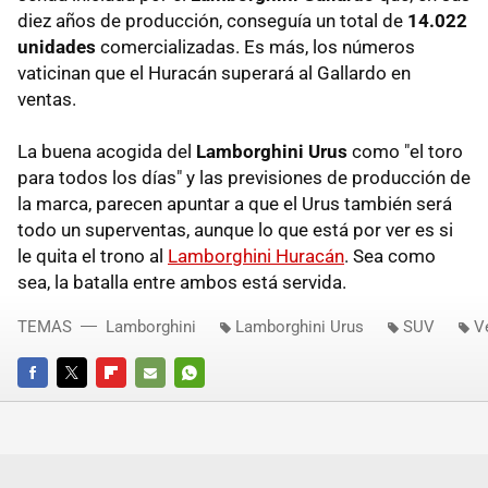
diez años de producción, conseguía un total de
14.022
unidades
comercializadas. Es más, los números
vaticinan que el Huracán superará al Gallardo en
ventas.
La buena acogida del
Lamborghini Urus
como "el toro
para todos los días" y las previsiones de producción de
la marca, parecen apuntar a que el Urus también será
todo un superventas, aunque lo que está por ver es si
le quita el trono al
Lamborghini Huracán
. Sea como
sea, la batalla entre ambos está servida.
TEMAS
Lamborghini
Lamborghini Urus
SUV
V
FACEBOOK
TWITTER
FLIPBOARD
E-
WHATSAPP
MAIL