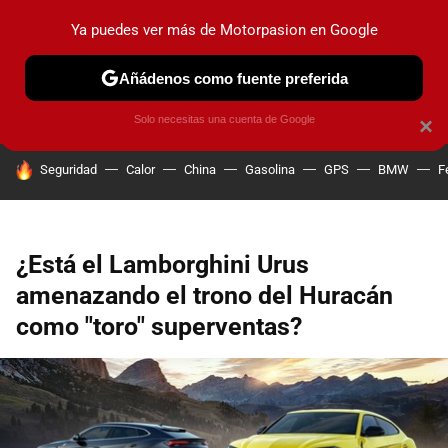
Ya puedes ver más de Motorpasion en Google
PRUEBAS
COCHES ELÉCTRICOS
OBSERVATORIO
F1
Añádenos como fuente preferida
Solo necesitas una cuenta de Google
×
HOY SE HABLA DE
Seguridad
Calor
China
Gasolina
GPS
BMW
F
¿Está el Lamborghini Urus
amenazando el trono del Huracán
como "toro" superventas?