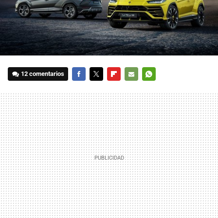
12 comentarios
FACEBOOK
TWITTER
FLIPBOARD
E-
WHATSAPP
MAIL