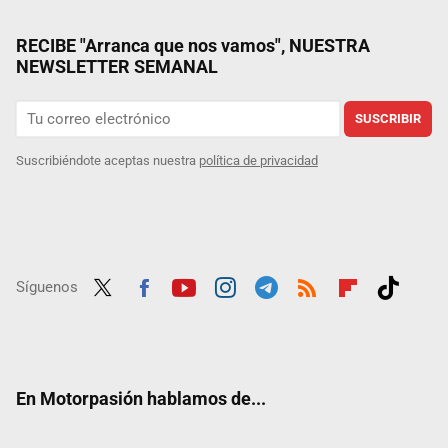
RECIBE "Arranca que nos vamos", NUESTRA
NEWSLETTER SEMANAL
SUSCRIBIR
Suscribiéndote aceptas nuestra
política de privacidad
Síguenos
Twit
Fac
Yout
Inst
Tele
RSS
Flip
Tikt
ter
ebo
ube
agra
gra
boar
ok
ok
m
m
d
En Motorpasión hablamos de...