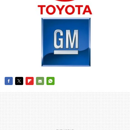
FACEBOOK
TWITTER
FLIPBOARD
E-
WHATSAPP
MAIL