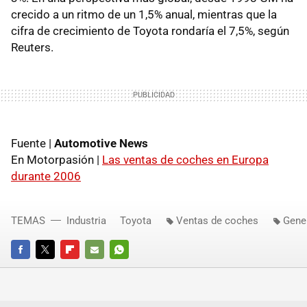
crecido a un ritmo de un 1,5% anual, mientras que la
cifra de crecimiento de Toyota rondaría el 7,5%, según
Reuters.
Fuente |
Automotive News
En Motorpasión |
Las ventas de coches en Europa
durante 2006
TEMAS
Industria
Toyota
Ventas de coches
Gene
FACEBOOK
TWITTER
FLIPBOARD
E-
WHATSAPP
MAIL