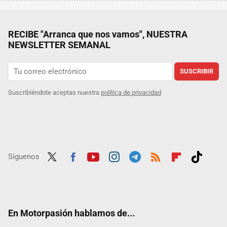
RECIBE "Arranca que nos vamos", NUESTRA
NEWSLETTER SEMANAL
SUSCRIBIR
Suscribiéndote aceptas nuestra
política de privacidad
Síguenos
Twit
Fac
Yout
Inst
Tele
RSS
Flip
Tikt
ter
ebo
ube
agra
gra
boar
ok
ok
m
m
d
En Motorpasión hablamos de...