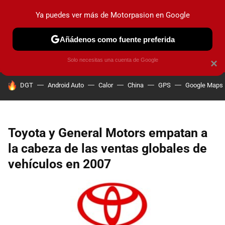
Ya puedes ver más de Motorpasion en Google
PRUEBAS
COCHES ELÉCTRICOS
OBSERVATORIO
F1
Añádenos como fuente preferida
Solo necesitas una cuenta de Google
×
HOY SE HABLA DE
DGT
Android Auto
Calor
China
GPS
Google Maps
Toyota y General Motors empatan a
la cabeza de las ventas globales de
vehículos en 2007