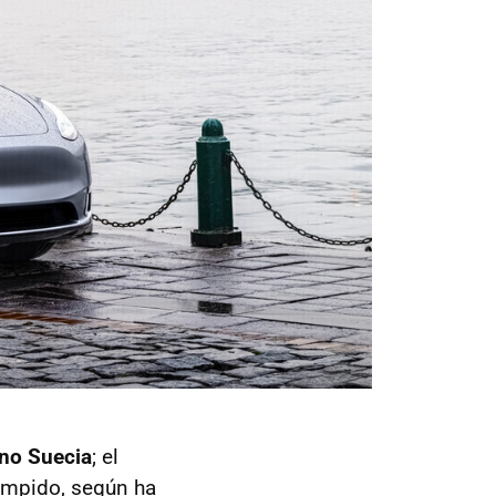
ino Suecia
; el
rumpido, según ha