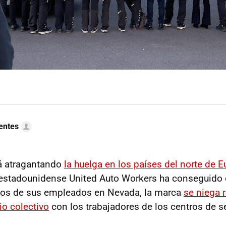
uentes
tá atragantando
la huelga en los países del norte de 
 estadounidense United Auto Workers ha conseguido 
unos de sus empleados en Nevada, la marca
se niega 
io colectivo
con los trabajadores de los centros de se