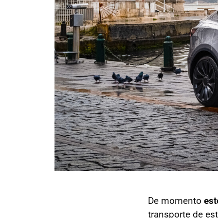
De momento
est
transporte de es