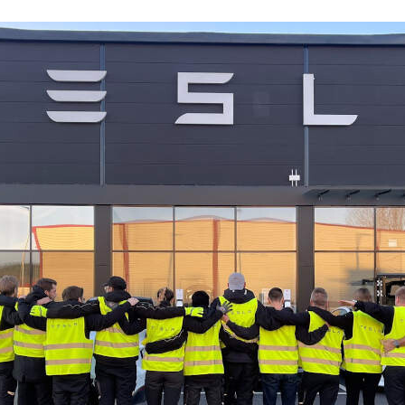
ACEBOOK
TWITTER
FLIPBOARD
E-
MAIL