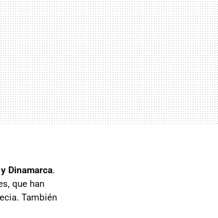
a y Dinamarca
.
es, que han
uecia. También