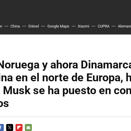
or
China
Diésel
Google Maps
Xiaomi
CUPRA
Aleman
Noruega y ahora Dinamarca
eina en el norte de Europa, 
 Musk se ha puesto en cont
os