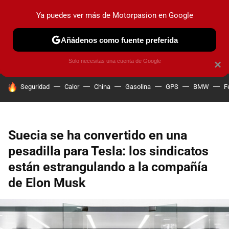
Ya puedes ver más de Motorpasion en Google
PRUEBAS
COCHES ELÉCTRICOS
OBSERVATORIO
F1
Añádenos como fuente preferida
Solo necesitas una cuenta de Google
×
HOY SE HABLA DE
Seguridad
Calor
China
Gasolina
GPS
BMW
F
Suecia se ha convertido en una
pesadilla para Tesla: los sindicatos
están estrangulando a la compañía
de Elon Musk