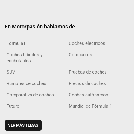
Twit
Fac
Yout
Inst
Tele
RSS
Flip
Tikt
ter
ebo
ube
agra
gra
boar
ok
ok
m
m
d
En Motorpasión hablamos de...
Fórmula1
Coches eléctricos
Coches híbridos y
Compactos
enchufables
SUV
Pruebas de coches
Rumores de coches
Precios de coches
Comparativa de coches
Coches autónomos
Futuro
Mundial de Fórmula 1
VER MÁS TEMAS