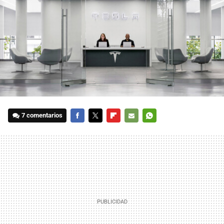
7 comentarios
FACEBOOK
TWITTER
FLIPBOARD
E-
WHATSAPP
MAIL