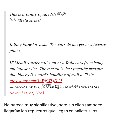
This is insanity squared!!!🤬😡
🇸🇪 Tesla strike!
———————
Killing blow for Tesla: The cars do not get new license
plates
IF Metall's strike will stop new Tesla cars from being
put into service. The reason is the sympathy measure
that blocks Postnord's handling of mail to Tesla.…
pic.twitter.com/3AWgWLjDCJ
— Nicklas (MED) 🇸🇪🚗🚀✨ (@NicklasNilsso14)
November 22, 2023
No parece muy significativo, pero sin ellos tampoco
llegarían los repuestos que llegan en pallets a los