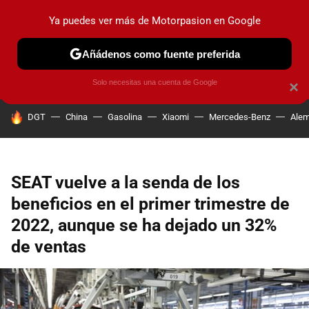
Ya puedes ver más de Motorpasion en Google
PRUEBAS
COCHES ELÉCTRICOS
OBSERVATORIO
F1
Añádenos como fuente preferida
Solo necesitas una cuenta de Google
×
HOY SE HABLA DE
DGT
China
Gasolina
Xiaomi
Mercedes-Benz
Alem
SEAT vuelve a la senda de los
beneficios en el primer trimestre de
2022, aunque se ha dejado un 32%
de ventas