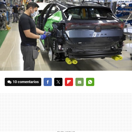
10 comentarios
FACEBOOK
TWITTER
FLIPBOARD
E-
WHATSAPP
MAIL