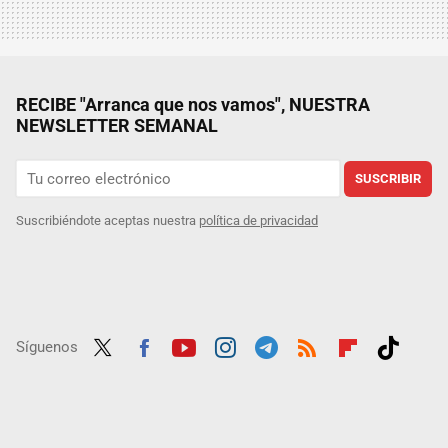
RECIBE "Arranca que nos vamos", NUESTRA
NEWSLETTER SEMANAL
SUSCRIBIR
Suscribiéndote aceptas nuestra
política de privacidad
Síguenos
Twit
Fac
Yout
Inst
Tele
RSS
Flip
Tikt
ter
ebo
ube
agra
gra
boar
ok
ok
m
m
d