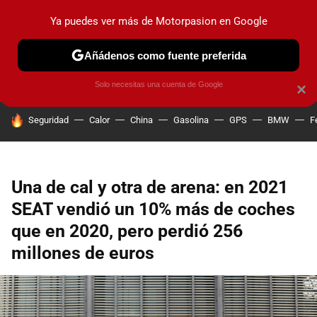
Ya puedes ver más de Motorpasion en Google
PRUEBAS
COCHES ELÉCTRICOS
OBSERVATORIO
F1
Añádenos como fuente preferida
Solo necesitas una cuenta de Google
×
HOY SE HABLA DE
Seguridad
Calor
China
Gasolina
GPS
BMW
F
Una de cal y otra de arena: en 2021
SEAT vendió un 10% más de coches
que en 2020, pero perdió 256
millones de euros