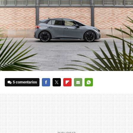
5 comentarios
FACEBOOK
TWITTER
FLIPBOARD
E-
WHATSAPP
MAIL