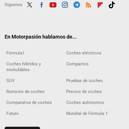
Síguenos
Twit
Fac
Yout
Inst
Tele
RSS
Flip
Tikt
ter
ebo
ube
agra
gra
boar
ok
ok
m
m
d
En Motorpasión hablamos de...
Fórmula1
Coches eléctricos
Coches híbridos y
Compactos
enchufables
SUV
Pruebas de coches
Rumores de coches
Precios de coches
Comparativa de coches
Coches autónomos
Futuro
Mundial de Fórmula 1