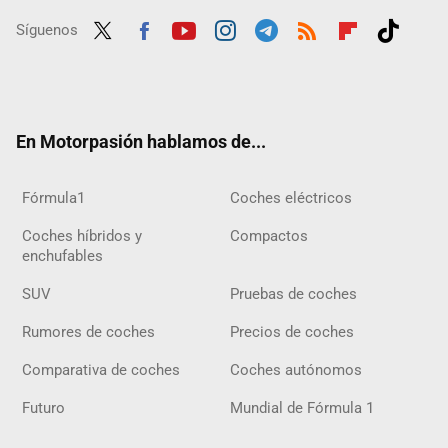
Síguenos
Twit
Fac
Yout
Inst
Tele
RSS
Flip
Tikt
ter
ebo
ube
agra
gra
boar
ok
ok
m
m
d
En Motorpasión hablamos de...
Fórmula1
Coches eléctricos
Coches híbridos y
Compactos
enchufables
SUV
Pruebas de coches
Rumores de coches
Precios de coches
Comparativa de coches
Coches autónomos
Futuro
Mundial de Fórmula 1