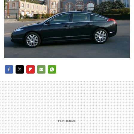
FACEBOOK
TWITTER
FLIPBOARD
E-
WHATSAPP
MAIL