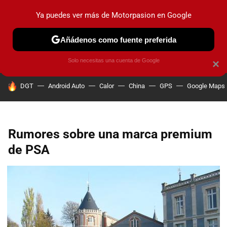
Ya puedes ver más de Motorpasion en Google
PRUEBAS
COCHES ELÉCTRICOS
OBSERVATORIO
F1
Añádenos como fuente preferida
Solo necesitas una cuenta de Google
×
HOY SE HABLA DE
DGT
Android Auto
Calor
China
GPS
Google Maps
Rumores sobre una marca premium
de PSA