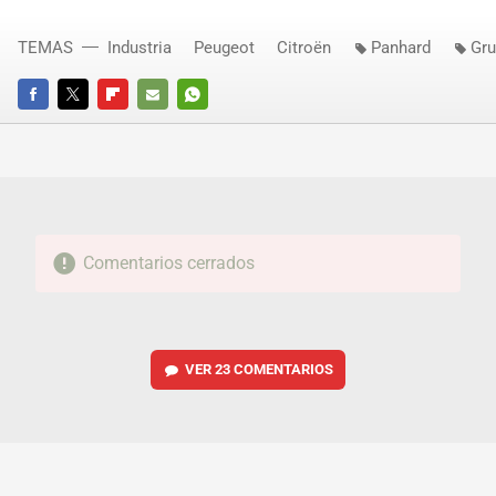
TEMAS
Industria
Peugeot
Citroën
Panhard
Gr
FACEBOOK
TWITTER
FLIPBOARD
E-
WHATSAPP
MAIL
Comentarios cerrados
VER
23 COMENTARIOS