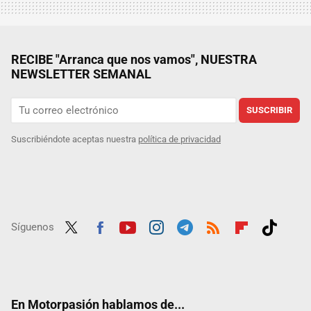
RECIBE "Arranca que nos vamos", NUESTRA
NEWSLETTER SEMANAL
SUSCRIBIR
Suscribiéndote aceptas nuestra
política de privacidad
Síguenos
Twit
Fac
Yout
Inst
Tele
RSS
Flip
Tikt
ter
ebo
ube
agra
gra
boar
ok
ok
m
m
d
En Motorpasión hablamos de...