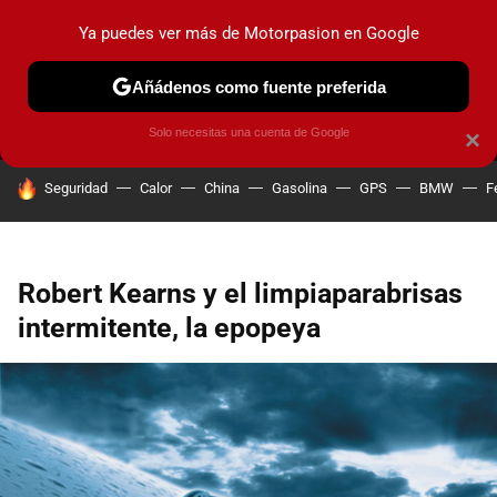
Ya puedes ver más de Motorpasion en Google
MENÚ
NUEVO
Añádenos como fuente preferida
PRUEBAS
COCHES ELÉCTRICOS
OBSERVATORIO
F1
Solo necesitas una cuenta de Google
×
HOY SE HABLA DE
Seguridad
Calor
China
Gasolina
GPS
BMW
F
Robert Kearns y el limpiaparabrisas
intermitente, la epopeya