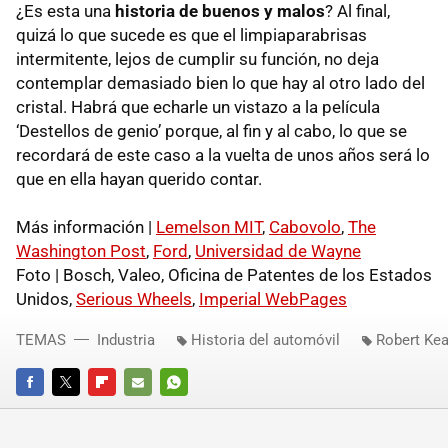
¿Es esta una
historia de buenos y malos
? Al final,
quizá lo que sucede es que el limpiaparabrisas
intermitente, lejos de cumplir su función, no deja
contemplar demasiado bien lo que hay al otro lado del
cristal. Habrá que echarle un vistazo a la película
‘Destellos de genio’ porque, al fin y al cabo, lo que se
recordará de este caso a la vuelta de unos años será lo
que en ella hayan querido contar.
Más información |
Lemelson MIT
,
Cabovolo
,
The
Washington Post
,
Ford
,
Universidad de Wayne
Foto | Bosch, Valeo, Oficina de Patentes de los Estados
Unidos,
Serious Wheels
,
Imperial WebPages
TEMAS
Industria
Historia del automóvil
Robert Ke
FACEBOOK
TWITTER
FLIPBOARD
E-
WHATSAPP
MAIL