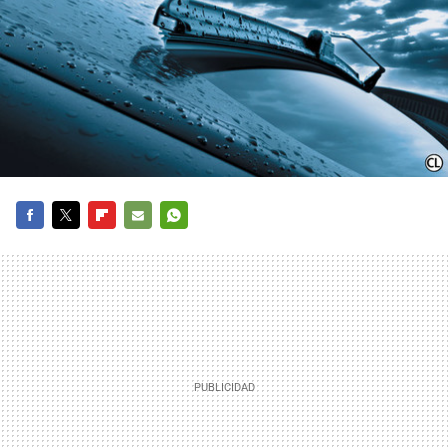
FACEBOOK
TWITTER
FLIPBOARD
E-
WHATSAPP
MAIL