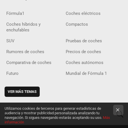
Fórmula1
Coches eléctricos
Coches híbridos y
Compactos
enchufables
SUV
Pruebas de coches
Rumores de coches
Precios de coches
Comparativa de coches
Coches autónomos
Futuro
Mundial de Fórmula 1
VER MÁS TEMAS
Utilizamos cookies de terceros para generar estadísticas de
audiencia y mostrar publicidad personalizada analizando tu
navegación. Si sigues navegando estarás aceptando su uso.
Más
información
BUSCA