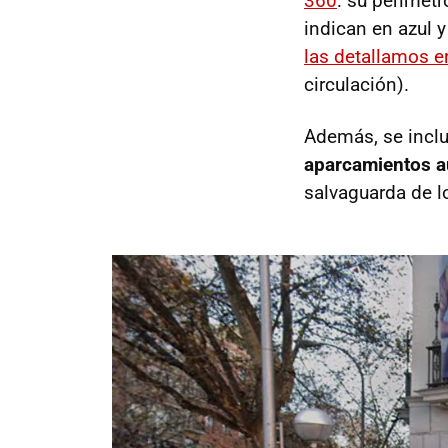
360
: su perímetr
indican en azul 
las detallamos en
circulación).
Además, se incl
aparcamientos a
salvaguarda de lo