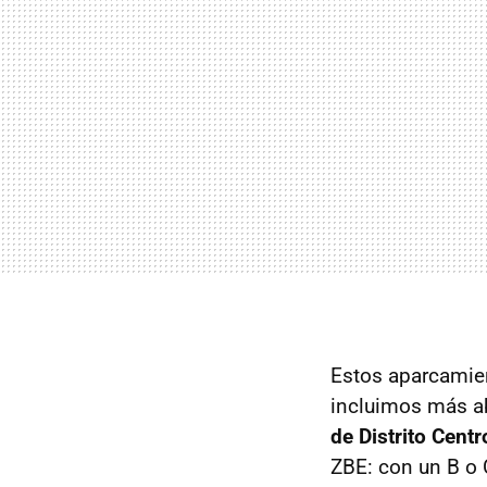
Estos aparcamien
incluimos más a
de Distrito Centr
ZBE: con un B o 