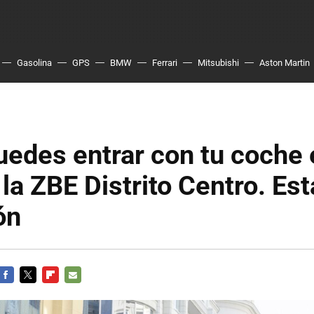
Gasolina
GPS
BMW
Ferrari
Mitsubishi
Aston Martin
uedes entrar con tu coche 
 la ZBE Distrito Centro. Est
ón
FACEBOOK
TWITTER
FLIPBOARD
E-
MAIL