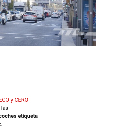
 ECO y CERO
 las
coches etiqueta
e.