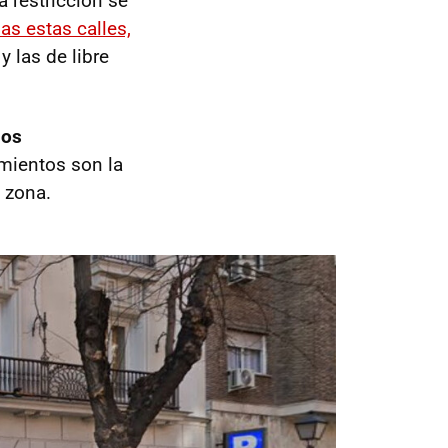
a restricción se
as estas calles,
y las de libre
los
mientos son la
a zona.