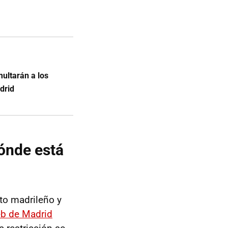
ultarán a los
drid
dónde está
to madrileño y
eb de Madrid