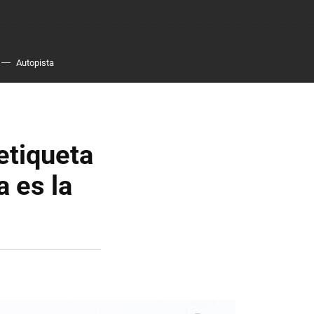
Autopista
etiqueta
a es la