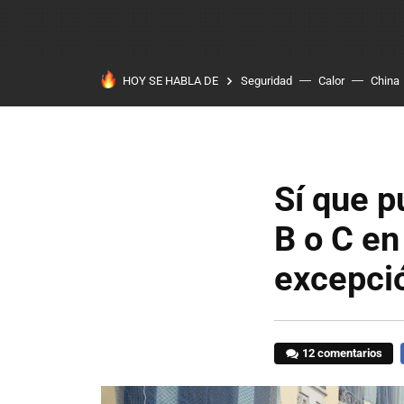
HOY SE HABLA DE
Seguridad
Calor
China
Sí que p
B o C en
excepci
12 comentarios