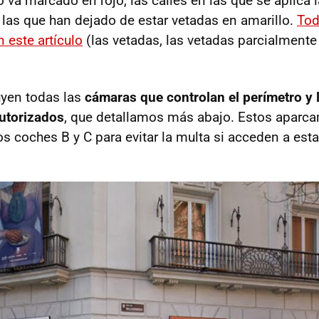
o va marcado en rojo, las calles en las que se aplica l
y las que han dejado de estar vetadas en amarillo.
Tod
 este artículo
(las vetadas, las vetadas parcialmente 
uyen todas las
cámaras que controlan el perímetro y 
utorizados
, que detallamos más abajo. Estos aparca
s coches B y C para evitar la multa si acceden a est