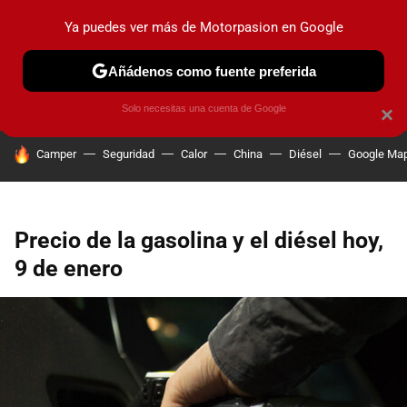
Ya puedes ver más de Motorpasion en Google
PRUEBAS
COCHES ELÉCTRICOS
OBSERVATORIO
F1
Añádenos como fuente preferida
Solo necesitas una cuenta de Google
×
HOY SE HABLA DE
Camper
Seguridad
Calor
China
Diésel
Google Ma
Precio de la gasolina y el diésel hoy,
9 de enero