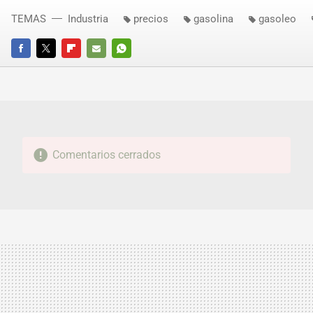
TEMAS
Industria
precios
gasolina
gasoleo
FACEBOOK
TWITTER
FLIPBOARD
E-
WHATSAPP
MAIL
Comentarios cerrados