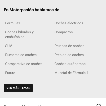
ok
m
m
d
En Motorpasión hablamos de...
Fórmula1
Coches eléctricos
Coches híbridos y
Compactos
enchufables
SUV
Pruebas de coches
Rumores de coches
Precios de coches
Comparativa de coches
Coches autónomos
Futuro
Mundial de Fórmula 1
VER MÁS TEMAS