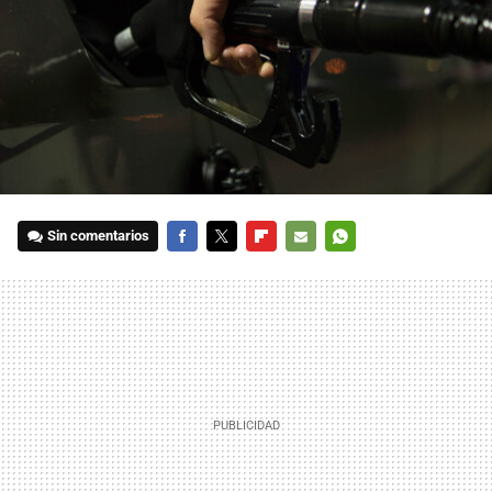
Sin comentarios
FACEBOOK
TWITTER
FLIPBOARD
E-
WHATSAPP
MAIL