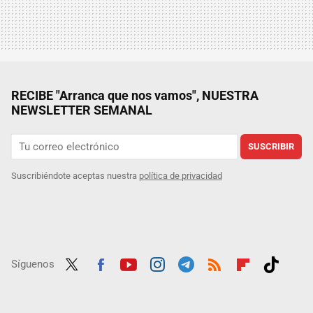
RECIBE "Arranca que nos vamos", NUESTRA
NEWSLETTER SEMANAL
SUSCRIBIR
Suscribiéndote aceptas nuestra
política de privacidad
Síguenos
Twit
Fac
Yout
Inst
Tele
RSS
Flip
Tikt
ter
ebo
ube
agra
gra
boar
ok