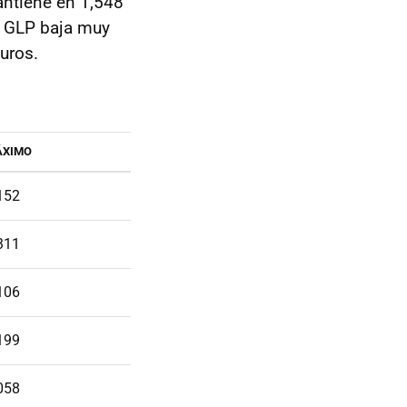
antiene en 1,548
el GLP baja muy
uros.
ÁXIMO
152
311
106
199
058