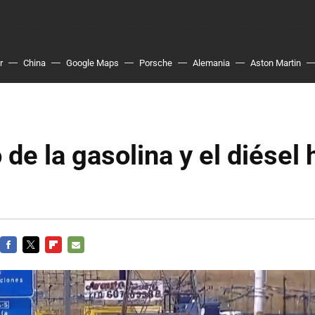
r
China
Google Maps
Porsche
Alemania
Aston Martin
 de la gasolina y el diésel 
FACEBOOK
TWITTER
FLIPBOARD
E-
MAIL