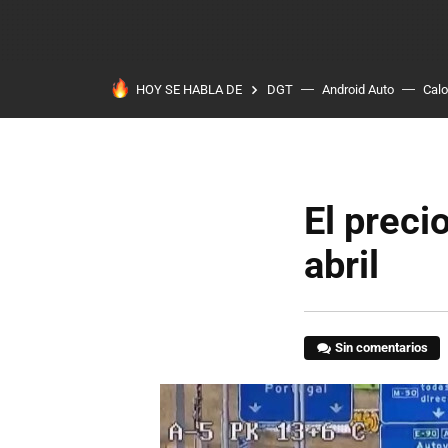
HOY SE HABLA DE
DGT
Android Auto
Calo
El precio
abril
Sin comentarios