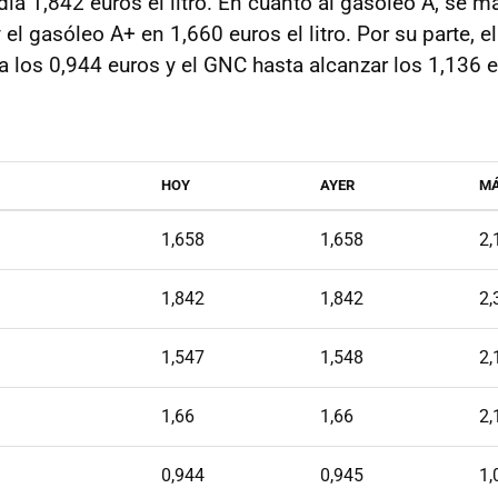
ia 1,842 euros el litro. En cuanto al gasóleo A, se m
el gasóleo A+ en 1,660 euros el litro. Por su parte, 
a los 0,944 euros y el GNC hasta alcanzar los 1,136 e
HOY
AYER
M
1,658
1,658
2,
1,842
1,842
2,
1,547
1,548
2,
1,66
1,66
2,
0,944
0,945
1,